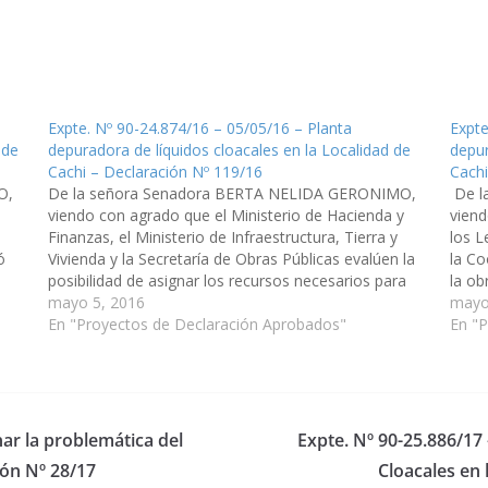
Expte. Nº 90-24.874/16 – 05/05/16 – Planta
Expte
 de
depuradora de líquidos cloacales en la Localidad de
depur
Cachi – Declaración Nº 119/16
Cachi
O,
De la señora Senadora BERTA NELIDA GERONIMO,
De l
viendo con agrado que el Ministerio de Hacienda y
viend
Finanzas, el Ministerio de Infraestructura, Tierra y
los L
ó
Vivienda y la Secretaría de Obras Públicas evalúen la
la Co
posibilidad de asignar los recursos necesarios para
la ob
e
que se pueda concretar en breve la obra de la planta
mayo 5, 2016
en la
mayo
depuradora…
En "Proyectos de Declaración Aprobados"
repr
En "
nar la problemática del
Expte. Nº 90-25.886/17
ión Nº 28/17
Cloacales en 