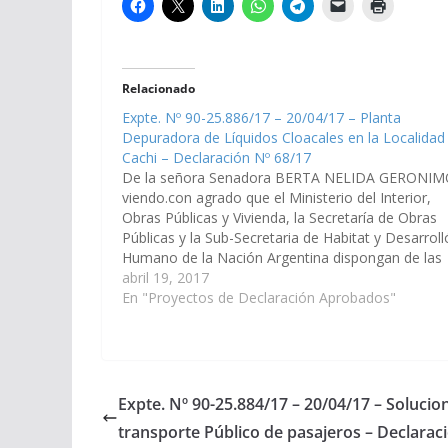
Relacionado
Expte. Nº 90-25.886/17 – 20/04/17 – Planta
Depuradora de Líquidos Cloacales en la Localidad
Cachi – Declaración Nº 68/17
De la señora Senadora BERTA NELIDA GERONIM
viendo.con agrado que el Ministerio del Interior,
Obras Públicas y Vivienda, la Secretaría de Obras
Públicas y la Sub-Secretaria de Habitat y Desarroll
Humano de la Nación Argentina dispongan de las
herramientas administrativas y/o jurídicas para qu
abril 19, 2017
se asignen las partidas presupuestarias
En "Proyectos de Declaración Aprobados"
correspondientes para…
Expte. Nº 90-25.884/17 – 20/04/17 – Solucio
transporte Público de pasajeros – Declarac