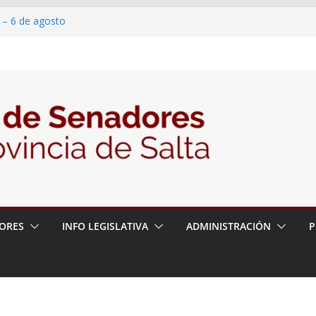
 – 6 de agosto
 un proyecto de ley para proteger a los
acoso y la violencia en las redes
/2026 – 06/08/26 – Fiesta patronal San
/2026 – 06/08/26 – Créase el Ente Salteño
rol Vegetal
ORES
INFO LEGISLATIVA
ADMINISTRACIÓN
P