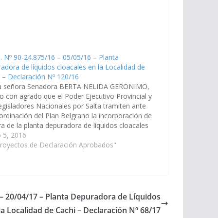
. Nº 90-24.875/16 – 05/05/16 – Planta
adora de líquidos cloacales en la Localidad de
 – Declaración Nº 120/16
a señora Senadora BERTA NELIDA GERONIMO,
o con agrado que el Poder Ejecutivo Provincial y
egisladores Nacionales por Salta tramiten ante
ordinación del Plan Belgrano la incorporación de
ra de la planta depuradora de líquidos cloacales
 Localidad de Cachi atento a que la misma
 5, 2016
esenta…
Proyectos de Declaración Aprobados"
 – 20/04/17 – Planta Depuradora de Líquidos
la Localidad de Cachi – Declaración Nº 68/17