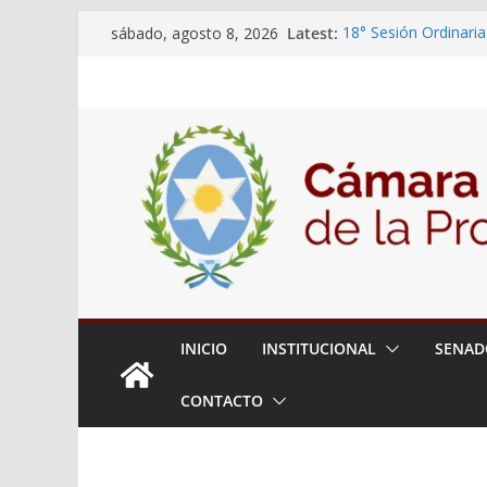
Skip
Latest:
18° Sesión Ordinaria
sábado, agosto 8, 2026
to
30/07/2026
El Senado trabaja en
content
estudiantes del ciber
Expte. N° 90-34.517
Roque
Expte. Nº 90-34.516
de Protección y Cont
INICIO
INSTITUCIONAL
SENAD
CONTACTO