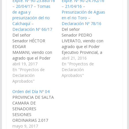
Expte. Nº 90-25.880/16
Expte. Nº 90-24.792/16
– 20/04/17 – Tomas
– 21/04/16 –
de agua y
Presurización de Aguas
presurización del rio
en el rio Toro –
Calchaquí –
Declaración Nº 78/16
Declaración Nº 66/17
Del señor
Del señor
Senador PEDRO
Senador HÉCTOR
LIVERATO, viendo con
EDGAR
agrado que el Poder
MAMANI, viendo con
Ejecutivo Provincial, a
agrado que el Poder
través del Ministerio de
abril 21, 2016
Ejecutivo Provincial a
abril 19, 2017
Infraestructura,
En "Proyectos de
través del Ente
En "Proyectos de
Secretaria de Obras
Declaración
Regulador de Servicios
Declaración
Publicas, en
Aprobados"
Públicos en su calidad
Aprobados"
articulación con la
de Tribunal de Aguas
Secretaria de Recursos
Orden del Día Nº 04
arbitre los
Hídricos; arbitre las
PROVINCIA DE SALTA
mecanismos
medidas necesarias, a
CAMARA DE
necesarios para
los fines que se realice
SENADORES
intervenir en la
a la brevedad posible
SESIONES
situación de tomas de
un relevamiento
ORDINARIAS 2.017
agua y presurización
técnico sobre los
ORDEN DEL DIA Nº 04
mayo 9, 2017
del rio Calchaquí, en la
resultados…