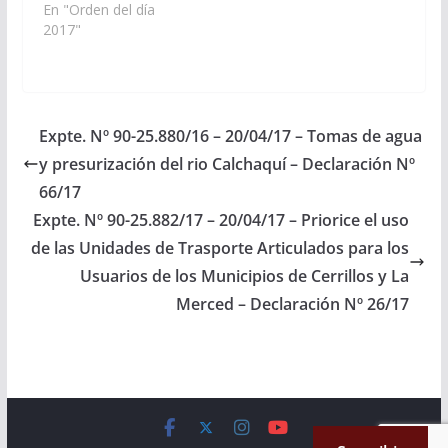
(Dictámenes de
En "Orden del día
zona del
Comisiones ingresados
2017"
Departamento San…
en la sesión del día 04-
05-17) S U M A R I O
PROYECTOS DE LEY
De Obras Públicas e
Industria 1.- En
Expte. Nº 90-25.880/16 – 20/04/17 – Tomas de agua
revisión, aprobando en
y presurización del rio Calchaquí – Declaración Nº
el marco de la Ley
7.931,…
66/17
Expte. Nº 90-25.882/17 – 20/04/17 – Priorice el uso
de las Unidades de Trasporte Articulados para los
Usuarios de los Municipios de Cerrillos y La
Merced – Declaración Nº 26/17