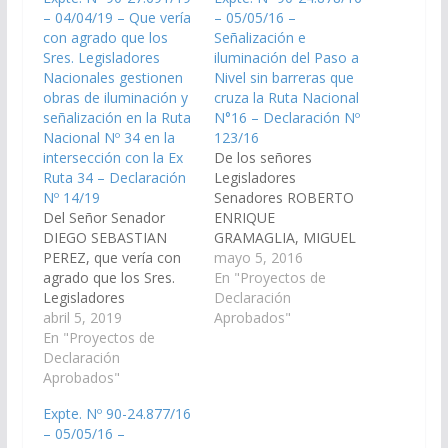
– 04/04/19 – Que vería
– 05/05/16 –
con agrado que los
Señalización e
Sres. Legisladores
iluminación del Paso a
Nacionales gestionen
Nivel sin barreras que
obras de iluminación y
cruza la Ruta Nacional
señalización en la Ruta
N°16 – Declaración Nº
Nacional Nº 34 en la
123/16
intersección con la Ex
De los señores
Ruta 34 – Declaración
Legisladores
Nº 14/19
Senadores ROBERTO
Del Señor Senador
ENRIQUE
DIEGO SEBASTIAN
GRAMAGLIA, MIGUEL
PEREZ, que vería con
ANDRES
mayo 5, 2016
agrado que los Sres.
ZOTTOS, ALFREDO
En "Proyectos de
Legisladores
FRANCISCO
Declaración
Nacionales por la
abril 5, 2019
SANGUINO, DIEGO
Aprobados"
Provincia de Salta,
En "Proyectos de
SEBASTIAN PEREZ
realicen las gestiones
Declaración
y Diputado Ranulfo
necesarias a fin de que
Aprobados"
Benito Campos,
se lleve a cabo la obra
viendo con agrado que
Expte. Nº 90-24.877/16
de iluminación y
los Sres. Legisladores
– 05/05/16 –
señalización en la Ruta
Nacionales por la