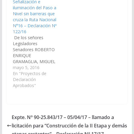
Señalización e
Nacional Nº 34 en la
Provincia de Salta,
iluminación del Paso a
intersección con la Ex…
lleven a cabo las
Nivel sin barreras que
gestiones necesarias
cruza la Ruta Nacional
ante las autoridades
N°16 – Declaración Nº
nacionales de la
122/16
Dirección de Vialidad
De los señores
de la Nación para
Legisladores
que…
Senadores ROBERTO
ENRIQUE
GRAMAGLIA, MIGUEL
ANDRES
mayo 5, 2016
ZOTTOS, ALFREDO
En "Proyectos de
FRANCISCO
Declaración
SANGUINO, DIEGO
Aprobados"
SEBASTIAN PEREZ
y Diputado Ranulfo
Benito Campos,
viendo con agrado que
el Gobierno de la
Expte. Nº 90-25.843/17 – 05/04/17 – llamado a
Provincia de Salta, a
licitación para “Construcción de la II Etapa y demás
través del área que
corresponda, realice
etapas restantes” – Declaración Nº 17/17