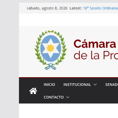
Skip
Latest:
18° Sesión Ordinaria
sábado, agosto 8, 2026
to
30/07/2026
El Senado trabaja en
content
estudiantes del ciber
Expte. N° 90-34.517
Roque
Expte. Nº 90-34.516
de Protección y Cont
INICIO
INSTITUCIONAL
SENAD
CONTACTO