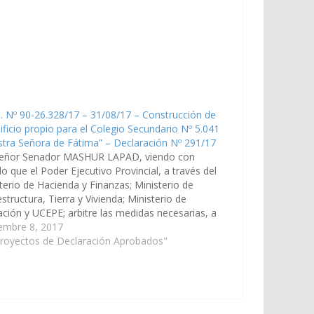
. Nº 90-26.328/17 – 31/08/17 – Construcción de
ificio propio para el Colegio Secundario Nº 5.041
tra Señora de Fátima” – Declaración Nº 291/17
señor Senador MASHUR LAPAD, viendo con
o que el Poder Ejecutivo Provincial, a través del
terio de Hacienda y Finanzas; Ministerio de
estructura, Tierra y Vivienda; Ministerio de
ción y UCEPE; arbitre las medidas necesarias, a
ines que se incorpore en el Plan de Obras
embre 8, 2017
cas del Presupuesto…
Proyectos de Declaración Aprobados"