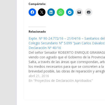
Compártelo:
Relacionado
Expte. Nº 90-24.772/16 – 21/04/16 – Sanitarios del
Colegio Secundario N° 5.099 “Juan Carlos Dávalos
Declaración Nº 40/16
Del señor Senador ROBERTO ENRIQUE GRAMAGL
viendo con agrado que el Gobierno de la Provinci
Salta, a través de las áreas que correspondan, arb
los medios necesarios para que se concreten a la
brevedad posible, las obras de reparación y arregl
que fueren menester en el Sector de Sanitarios de
abril 21, 2016
Colegio Secundario N°…
En "Proyectos de Declaración Aprobados"