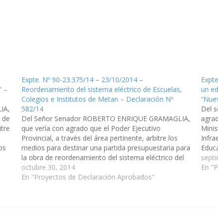
Expte. Nº 90-23.375/14 – 23/10/2014 –
Expte
” –
Reordenarniento del sistema eléctrico de Escuelas,
un ed
Colegios e Institutos de Metan – Declaración Nº
“Nues
IA,
582/14
Del 
a de
Del Señor Senador ROBERTO ENRIQUE GRAMAGLIA,
agrad
itre
que vería con agrado que el Poder Ejecutivo
Minis
Provincial, a través del área pertinente, arbitre los
Infra
os
medios para destinar una partida presupuestaria para
Educa
l
la obra de reordenamiento del sistema eléctrico del
los f
septi
inmueble que alberga a la Escuela N° 4706 "Evelio
octubre 30, 2014
Públi
En "
Melián", el Colegio Secundario…
En "Proyectos de Declaración Aprobados"