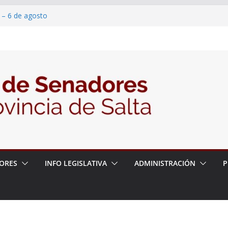
 – 6 de agosto
 un proyecto de ley para proteger a los
acoso y la violencia en las redes
/2026 – 06/08/26 – Fiesta patronal San
/2026 – 06/08/26 – Créase el Ente Salteño
rol Vegetal
ORES
INFO LEGISLATIVA
ADMINISTRACIÓN
P