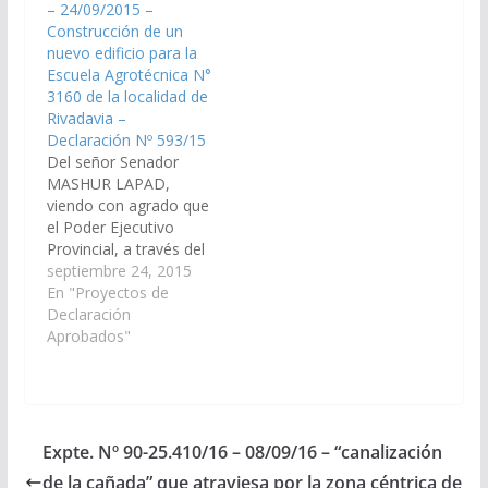
– 24/09/2015 –
necesarias, a los fines
construcción de un
Construcción de un
que se incorpore en el
nuevo edificio para la
nuevo edificio para la
Presupuesto 2018 de
Escuela Agrotécnica N°
Escuela Agrotécnica N°
la Provincia; la…
3160 de la localidad
3160 de la localidad de
de…
Rivadavia –
Declaración Nº 593/15
Del señor Senador
MASHUR LAPAD,
viendo con agrado que
el Poder Ejecutivo
Provincial, a través del
Ministerio de
septiembre 24, 2015
Economía,
En "Proyectos de
Infraestructura y
Declaración
Servicios Públicos, y
Aprobados"
Ministerio de
Educación; arbitren las
medidas necesarias a
los fines que se
incorpore en el
Expte. Nº 90-25.410/16 – 08/09/16 – “canalización
Presupuesto 2.016, la
de la cañada” que atraviesa por la zona céntrica de