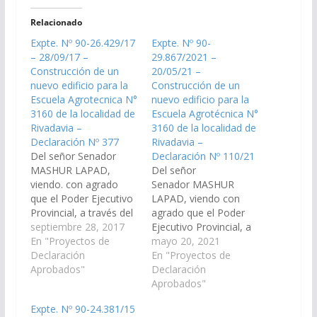
Relacionado
Expte. Nº 90-26.429/17
Expte. Nº 90-
– 28/09/17 –
29.867/2021 –
Construcción de un
20/05/21 –
nuevo edificio para la
Construcción de un
Escuela Agrotecnica N°
nuevo edificio para la
3160 de la localidad de
Escuela Agrotécnica N°
Rivadavia –
3160 de la localidad de
Declaración Nº 377
Rivadavia –
Del señor Senador
Declaración Nº 110/21
MASHUR LAPAD,
Del señor
viendo. con agrado
Senador MASHUR
que el Poder Ejecutivo
LAPAD, viendo con
Provincial, a través del
agrado que el Poder
Ministerio de Hacienda
septiembre 28, 2017
Ejecutivo Provincial, a
y Finanzas; Ministerio
En "Proyectos de
través del Ministerio de
mayo 20, 2021
de Infraestructura,
Declaración
Educación y UCEPE;
En "Proyectos de
Tierra y Vivienda;
Aprobados"
arbitren las medidas
Declaración
Ministerio de
necesarias, a los fines
Aprobados"
Educación y UCEPE;
que se ejecute por vía
Expte. Nº 90-24.381/15
arbitren las medidas
provincial o nacional, la