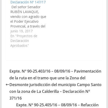
Declaración Nº 147/17
Del señor Senador
RUBÉN LAVAQUE,
viendo con agrado que
el Poder Ejecutivo
Provincial, a través del
Ministerio de Hacienda
junio 19, 2017
y Finanzas; Ministerio
En "Proyectos de
de Infraestructura,
Declaración
Tierra y Vivienda y la
Aprobados"
Secretaría de Obras
Públicas y en
articulación con la
Secretaria de Recurso
Hídricos; arbitren las
Expte. Nº 90-25.403/16 – 08/09/16 – Pavimentación
medidas necesarias, a
de la ruta en el tramo que une la Zona del
los fines que…
Desmonte jurisdicción del municipio Campo Santo
con la zona de La Calderilla – Declaración Nº
371/16
Expte. Nº 90-25.405/16 – 08/09/16 – Refacción