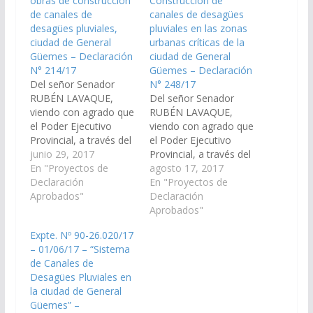
obras de construcción
Construcción de
de canales de
canales de desagües
desagües pluviales,
pluviales en las zonas
ciudad de General
urbanas críticas de la
Güemes – Declaración
ciudad de General
N° 214/17
Güemes – Declaración
Del señor Senador
N° 248/17
RUBÉN LAVAQUE,
Del señor Senador
viendo con agrado que
RUBÉN LAVAQUE,
el Poder Ejecutivo
viendo con agrado que
Provincial, a través del
el Poder Ejecutivo
Ministerio de Hacienda
junio 29, 2017
Provincial, a través del
y Finanzas; Ministerio
En "Proyectos de
Ministerio de Hacienda
agosto 17, 2017
de Infraestructura,
Declaración
y Finanzas; Ministerio
En "Proyectos de
Tierra y Vivienda y la
Aprobados"
de Infraestructura,
Declaración
Secretaría de Obras
Tierra y Vivienda y la
Aprobados"
Públicas y en
Secretaría de Obras
Expte. Nº 90-26.020/17
articulación con la
Públicas y en
– 01/06/17 – “Sistema
Secretaria de Recurso
articulación con la
de Canales de
Hídricos; arbitren las
Secretaria de Recurso
Desagües Pluviales en
medidas necesarias, a
Hídricos; arbitren las
la ciudad de General
los fines que…
medidas necesarias, a
Güemes” –
los fines que…