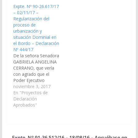
PABLO DAMIAN
realicen los estudios
Expte. Nº 90-26.617/17
GONZALEZ, ALFREDO
previos tendientes a la
– 02/11/17 –
FRANCISCO
regularización dominial
Regularización del
SANGUINO, RUBEN
de terrenos en la
proceso de
LAVAQUE, MIGUEL
localidad de Pueblo
urbanización y
ANDRES COSTAS
Nuevo, departamento
situación Dominial en
ZOTTOS, HECTOR
de la Poma. (Expte.
el Bordo – Declaración
EDGAR MAMANI,
Nº…
Nº 444/17
GABRIELA ANGELINA
De la señora Senadora
CERRANO, ERNESTO
GABRIELA ANGELINA
ANGEL GOMEZ, que
CERRANO, que vería
vería con agrado que
con agrado que el
los Legisladores
Poder Ejecutivo
Nacionales, a…
Provincial, a través de
noviembre 3, 2017
la Secretaría de Tierra
En "Proyectos de
y Habitat y las
Declaración
reparticiones que
Aprobados"
correspondan realicen
las gestiones y
diligencias pertinenetes
al objeto de regularizar
el proceso de
Expte. Nº 91-36.512/16 – 18/08/16 – Apruébase en