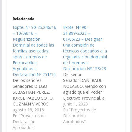
Relacionado
Expte. Nº 90-25.246/16
Expte. Nº 90-
– 10/08/16 –
31.899/2023 –
Regularización
01/06/23 – Designar
Dominial de todas las
una comisión de
familias asentadas
técnicos abocados a la
sobre terrenos de
regularización dominial
Ferrocarriles
de terrenos –
Argentinos –
Declaración Nº 153/23
Declaración Nº 251/16
Del señor
De los señores
Senador DANI RAUL
Senadores DIEGO
NOLASCO, viendo con
SEBASTIAN PEREZ,
agrado que el Poder
JORGE PABLO SOTO,
Ejecutivo Provincial, a
GUZMAN VIVEROS,
través de los
junio 1, 2023
ERNESTO GERARDO
agosto 18, 2016
organismos que
En "Proyectos de
GUANCA, PEDRO
En "Proyectos de
correspondan, designe
Declaración
LIVERATO, ROBERTO
Declaración
una comisión de
Aprobados"
ENRIQUE GRAMAGLIA,
Aprobados"
técnicos para que