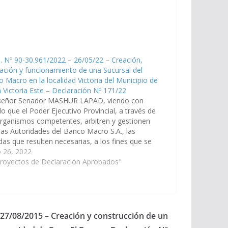
. Nº 90-30.961/2022 – 26/05/22 – Creación,
lación y funcionamiento de una Sucursal del
 Macro en la localidad Victoria del Municipio de
 Victoria Este – Declaración Nº 171/22
señor Senador MASHUR LAPAD, viendo con
o que el Poder Ejecutivo Provincial, a través de
rganismos competentes, arbitren y gestionen
las Autoridades del Banco Macro S.A., las
as que resulten necesarias, a los fines que se
nga la creación, instalación y funcionamiento de
 26, 2022
Sucursal del Banco Macro…
Proyectos de Declaración Aprobados"
 27/08/2015 – Creación y construcción de un