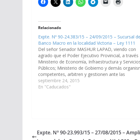
Relacionado
Expte. Nº 90-24.383/15 – 24/09/2015 – Sucursal de
Banco Macro en la localidad Victoria – Ley 1111
Del señor Senador MASHUR LAPAD, viendo con
agrado que el Poder Ejecutivo Provincial, a través 
Ministerio de Economía, Infraestructura y Servicio
Públicos; Ministerio de Gobierno y demás organi
competentes, arbitren y gestionen ante las
Autoridades del Banco Macro SA, las medidas qu
septiembre 24, 2015
resulten necesarias, a los fines que se…
En "Caducados"
Expte. Nº 90-23.993/15 – 27/08/2015 – Ampli