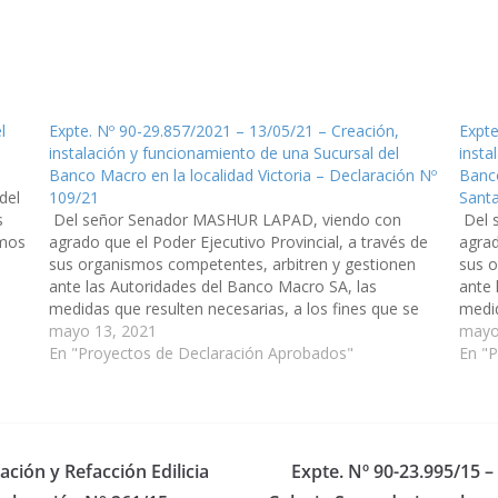
l
Expte. Nº 90-29.857/2021 – 13/05/21 – Creación,
Expte
instalación y funcionamiento de una Sucursal del
insta
Banco Macro en la localidad Victoria – Declaración Nº
Banco
del
109/21
Santa
s
Del señor Senador MASHUR LAPAD, viendo con
Del 
smos
agrado que el Poder Ejecutivo Provincial, a través de
agrad
sus organismos competentes, arbitren y gestionen
sus o
e
ante las Autoridades del Banco Macro SA, las
ante 
medidas que resulten necesarias, a los fines que se
medid
disponga la creación, instalación y funcionamiento de
mayo 13, 2021
dispo
mayo
una Sucursal del Banco Macro en…
En "Proyectos de Declaración Aprobados"
una 
En "
ación y Refacción Edilicia
Expte. Nº 90-23.995/15 –