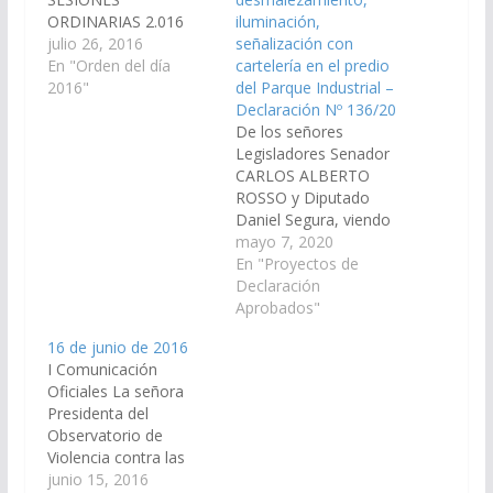
ORDINARIAS 2.016
iluminación,
ORDEN DEL DIA Nº 12
julio 26, 2016
señalización con
(Dictámenes de
En "Orden del día
cartelería en el predio
Comisiones ingresados
2016"
del Parque Industrial –
en la sesión del día 21-
Declaración Nº 136/20
07-16) S U M A R I O
De los señores
PROYECTOS DE
Legisladores Senador
RESOLUCION De
CARLOS ALBERTO
Legislación General,
ROSSO y Diputado
del Trabajo y Régimen
Daniel Segura, viendo
Previsional 1.- De la
con agrado que el
mayo 7, 2020
señora Senadora
Poder Ejecutivo
En "Proyectos de
SILVINA ABILÉS,
Provincial a través de
Declaración
solicitando…
los organismos
Aprobados"
correspondientes
16 de junio de 2016
Ministerio de
I Comunicación
Producción y
Oficiales La señora
Desarrollo Sustentable
Presidenta del
y el Ente de Parques
Observatorio de
Industriales de la
Violencia contra las
Provincia de Salta
Mujeres de la Provincia
junio 15, 2016
arbitren los medios