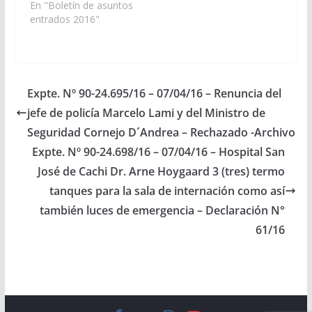
de Salta. (Ley N°
En "Boletín de asuntos
necesarios para que
7.863), remite copia de
entrados 2016"
en…
la Recomendación N°3
del Observatorio.(A la
Comisión de Derechos
Humanos y Asuntos
Indígenas). II
Expte. Nº 90-24.695/16 – 07/04/16 – Renuncia del
Dictámenes de
jefe de policía Marcelo Lami y del Ministro de
Comisiones De Obras
Públicas e Industria En
Seguridad Cornejo D´Andrea – Rechazado -Archivo
el proyecto de…
Expte. Nº 90-24.698/16 – 07/04/16 – Hospital San
José de Cachi Dr. Arne Hoygaard 3 (tres) termo
tanques para la sala de internación como así
también luces de emergencia – Declaración N°
61/16