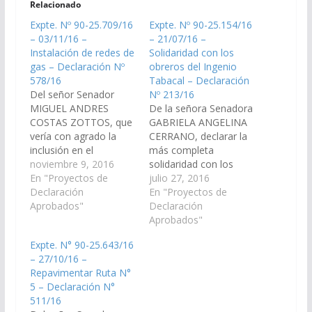
Relacionado
Expte. Nº 90-25.709/16
Expte. Nº 90-25.154/16
– 03/11/16 –
– 21/07/16 –
Instalación de redes de
Solidaridad con los
gas – Declaración Nº
obreros del Ingenio
578/16
Tabacal – Declaración
Del señor Senador
Nº 213/16
MIGUEL ANDRES
De la señora Senadora
COSTAS ZOTTOS, que
GABRIELA ANGELINA
vería con agrado la
CERRANO, declarar la
inclusión en el
más completa
Presupuesto 2.017, la
noviembre 9, 2016
solidaridad con los
instalación de redes de
En "Proyectos de
obreros del Ingenio
julio 27, 2016
gas para el municipio
Declaración
Tabacal y aquellos
En "Proyectos de
de General Mosconi,
Aprobados"
otros que se
Declaración
departamento General
encuentran en
Aprobados"
SAn Martín. (Expte. Nº
situación de riesgo de
Expte. N° 90-25.643/16
90-25.709/16)
pèrdida de derechos o
– 27/10/16 –
Declaración Nº 578/16
de su fuente laboral.
Repavimentar Ruta N°
Aprobado el
(Expte. Nº 90-
5 – Declaración N°
03/11/2016
25.154/16) Declaración
511/16
Nº 213/16 Aprobado el