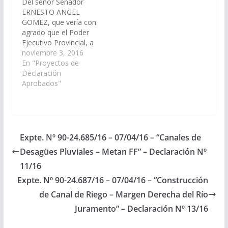
Del señor Senador
21/07/2016
ERNESTO ANGEL
GOMEZ, que vería con
agrado que el Poder
Ejecutivo Provincial, a
través del Ministerio de
noviembre 3, 2016
Infraestructura, Tierra
En "Proyectos de
y Vivienda y la
Declaración
Dirección Provincial de
Aprobados"
Vialidad, contemple la
posibilidad de
repavimentar la Ruta
N° 5, en los trayectos
Lumbreras, Dpto.
Expte. Nº 90-24.685/16 – 07/04/16 – “Canales de
Metan, Las Lajitas,
Desagües Pluviales – Metan FF” – Declaración Nº
Dpto. Anta, total…
11/16
Expte. Nº 90-24.687/16 – 07/04/16 – “Construcción
de Canal de Riego – Margen Derecha del Río
Juramento” – Declaración Nº 13/16