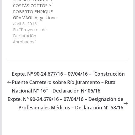
en el cuadro de la
COSTAS ZOTTOS Y
Estación del…
ROBERTO ENRIQUE
GRAMAGLIA, gestione
ante el gobierno
abril 8, 2016
nacional la inclusión en
En "Proyectos de
el Plan Belgrano, la
Declaración
pavimentación de la
Aprobados"
Ruta Nacional 86,
tramo Tartagal,
Tonono y Misión La
Paz. (Expte. Nº 90-
24.708/16) Declaración
Expte. Nº 90-24.677/16 – 07/04/16 – “Construcción
Nº 17/16 Aprobado el
Puente Carretero sobre Río Juramento – Ruta
07/04/2016
Nacional N° 16” – Declaración Nº 06/16
Expte. Nº 90-24.679/16 – 07/04/16 – Designación de
Profesionales Médicos – Declaración N° 58/16