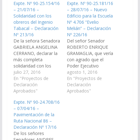
Expte. Nº 90-25.154/16
Expte. Nº 90-25.181/16
– 21/07/16 –
– 28/07/16 – Nuevo
Solidaridad con los
Edificio para la Escuela
obreros del Ingenio
Nº 4.706 “Evelio
Tabacal – Declaración
Melián” – Declaración
Nº 213/16
Nº 226/16
De la señora Senadora
Del señor Senador
GABRIELA ANGELINA
ROBERTO ENRIQUE
CERRANO, declarar la
GRAMAGLIA, que vería
más completa
con agrado que el
solidaridad con los
Poder Ejecutivo
obreros del Ingenio
julio 27, 2016
Provincial, realice
agosto 1, 2016
Tabacal y aquellos
En "Proyectos de
todas las gestiones
En "Proyectos de
otros que se
Declaración
pertinentes ante las
Declaración
encuentran en
Aprobados"
Autoridades
Aprobados"
situación de riesgo de
Nacionales, a los fines
Expte. Nº 90-24.708/16
pèrdida de derechos o
de que éstas arbitren
– 07/04/16 –
de su fuente laboral.
las medidas
Pavimentación de la
(Expte. Nº 90-
necesarias, para que el
Ruta Nacional 86 –
25.154/16) Declaración
terreno de
Declaración Nº 17/16
Nº 213/16 Aprobado el
aproximadamente
De los señores
21/07/2016
6.000 Mts.2, ubicado
Senadores ANDRES