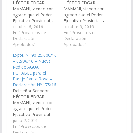
HÉCTOR EDGAR
HÉCTOR EDGAR
MAMANI, viendo con
MAMANI, viendo con
agrado que el Poder
agrado que el Poder
Ejecutivo Provincial, a
Ejecutivo Provincial, a
través del Ministerio de
octubre 6, 2016
través del Ministerio de
octubre 6, 2016
la Primera Infancia,
En "Proyectos de
Infraestructura Tierra y
En "Proyectos de
Ministerio de
Declaración
Vivienda y Ministerio
Declaración
Infraestructura, Tierra
Aprobados"
de Ambiente y
Aprobados"
y Vivienda y el
Producción
Expte. Nº 90-25.000/16
Ministerio de Ambiente
Sustentable, arbitre los
– 02/06/16 – Nueva
y Producción
medios necesarios
Red de AGUA
Sustentable incluya en
para que se incluya en
POTABLE para el
ley de Presupuesto
Ley de Presupuesto
Paraje Santa Rosa –
2.017 la Obra
2.017 la Obra de
Declaración Nº 175/16
PROVISION DE AGUA
PROVISION DE AGUA
Del señor Senador
POTABLE PARA EL…
POTABLE,…
HÉCTOR EDGAR
MAMANI, viendo con
agrado que el Poder
Ejecutivo Provincial
incluya en el "PLAN
junio 2, 2016
BICENTENARIO DF LA
En "Proyectos de
INDEPENDENCIA" la
Declaración