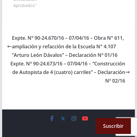
Obra Nueva Red de
Aprobados"
AGUA POTABLE para
el Paraje Santa Rosa,
Municipio Angastaco,
Departamento San
Carlos. (Expte. Nº 90-
Expte. Nº 90-24.670/16 – 07/04/16 – Obra N° 611,
25.000/16 – A la
ampliación y refacción de la Escuela N° 4.107
Comisión de Obras
Públicas e…
“Arturo León Dávalos” – Declaración Nº 01/16
Expte. Nº 90-24.673/16 – 07/04/16 – “Construcción
de Autopista de 4 (cuatro) carriles” – Declaración
Nº 02/16
Copyright © 2026
Cámara de Senadores
. All rights reserved.
Suscribir
Theme:
ColorMag
by ThemeGrill. Powered by
WordPress
.