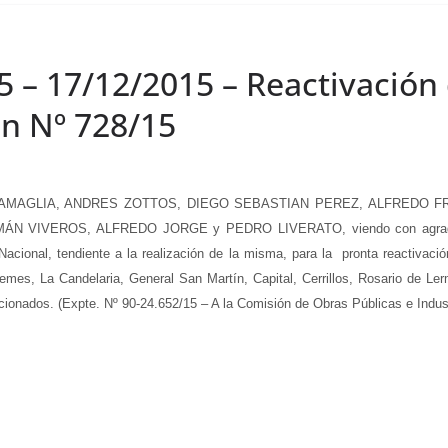
5 – 17/12/2015 – Reactivación
ón Nº 728/15
GRAMAGLIA, ANDRES ZOTTOS, DIEGO SEBASTIAN PEREZ, ALFREDO 
VEROS, ALFREDO JORGE y PEDRO LIVERATO, viendo con agrado que l
 Nacional, tendiente a la realización de la misma, para la pronta reactiva
emes, La Candelaria, General San Martín, Capital, Cerrillos, Rosario de L
onados. (Expte. Nº 90-24.652/15 – A la Comisión de Obras Públicas e Indust