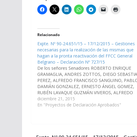
Relacionado
Expte. Nº 90-24.651/15 – 17/12/2015 – Gestiones
necesarias para la realización de las mismas que
hagan a la pronta reactivación del FFCC General
Belgrano – Declaración Nº 727/15
De los señores Senadores ROBERTO ENRIQUE
GRAMAGLIA, ANDRES ZOTTOS, DIEGO SEBASTI
PEREZ, ALFREDO FRANCISCO SANGUINO, PABL
DAMIÁN GONZALEZ, ERNESTO ÁNGEL GOMEZ,
RUBÉN LAVAQUE GUZMÁN VIVEROS, ALFREDO
JORGE y PEDRO LIVERATO, viendo con agrado que
diciembre 21, 2015
Poder Ejecutivo Provincial, impulse las gestiones
En "Proyectos de Declaración Aprobados"
necesarias para la realización de las mismas que
hagan…