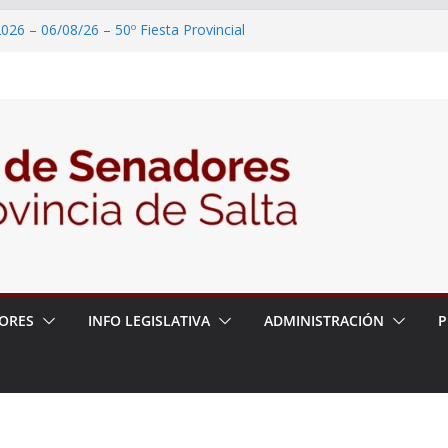
026 – 06/08/26 – 50º Fiesta Provincial
2026 – 06/08/26 – Primera Edición de
ción Secundaria, Puente de Unión
026 – 06/08/26 – Presentación del libro
ada del Dr. Víctor Alfredo Frías
026 – 06/08/26 – 82° Edición de la Expo
2026 – 06/08/26 – “Historia y memoria
ritorio del pueblo Kolla en el municipio de
ORES
INFO LEGISLATIVA
ADMINISTRACIÓN
P