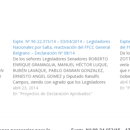
Expte. Nº 90-22.315/14 – 03/04/2014 – Legisladores
Expte
Nacionales por Salta, reactivación del FFCC General
del F
Belgrano – Declaración Nº 08/14
De l
De los señores Legisladores Senadores ROBERTO
ZOTT
ENRIQUE GRAMAGLIA, MANUEL HÉCTOR LUQUE,
vería
AN
RUBÉN LAVAQUE, PABLO DAMIAN GONZALEZ,
que r
O
ERNESTO ANGEL GOMEZ y Diputado Ranulfo
Gobie
Campos, viendo con agrado que los Legisladores
del F
abril
Nacionales por Salta, impulsen las gestiones
abril 23, 2014
en el
En "
 el
necesarias tendientes a la pronta reactivación del
En "Proyectos de Declaración Aprobados"
FFCC General Belgrano en los Departamentos de
Anta,…