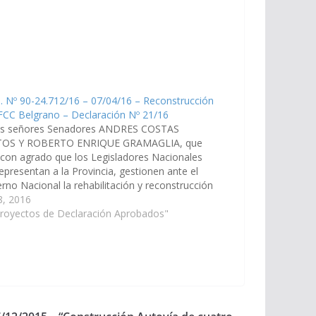
. Nº 90-24.712/16 – 07/04/16 – Reconstrucción
FCC Belgrano – Declaración Nº 21/16
os señores Senadores ANDRES COSTAS
OS Y ROBERTO ENRIQUE GRAMAGLIA, que
 con agrado que los Legisladores Nacionales
epresentan a la Provincia, gestionen ante el
rno Nacional la rehabilitación y reconstrucción
FCC Belgrano, propuesta para el norte del País
 8, 2016
 Plan Belgrano recientemente anunciado por el…
Proyectos de Declaración Aprobados"