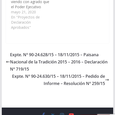
viendo con agrado que
el Poder Ejecutivo
Provincial, realice las
mayo 21, 2020
tramitaciones
En "Proyectos de
necesarias a fines de
Declaración
concretar el armado
Aprobados"
de una mesa de
trabajo para solucionar
las problemáticas de la
cuenca del Río
Chuscha y Lorohuasi,
Expte. Nº 90-24.628/15 – 18/11/2015 – Paisana
departamento de
Nacional de la Tradición 2015 – 2016 – Declaración
Cafayate. (Expte. Nº
90-28.803/2020, a
Nº 719/15
la Comisión de Obras
Expte. Nº 90-24.630/15 – 18/11/2015 – Pedido de
Públicas…
Informe – Resolución Nº 259/15