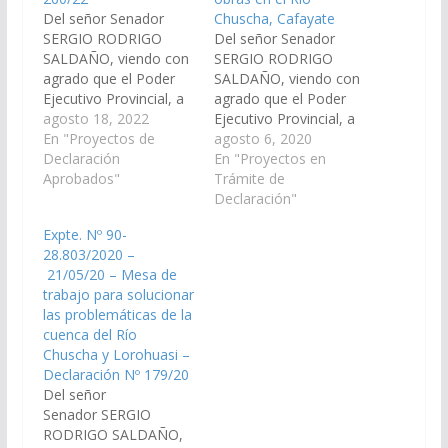
Del señor Senador
Chuscha, Cafayate
SERGIO RODRIGO
Del señor Senador
SALDAÑO, viendo con
SERGIO RODRIGO
agrado que el Poder
SALDAÑO, viendo con
Ejecutivo Provincial, a
agrado que el Poder
través del Ministerio de
agosto 18, 2022
Ejecutivo Provincial, a
Infraestructura se
En "Proyectos de
través del Ministerio de
agosto 6, 2020
realicen las gestiones
Declaración
Infraestructura se
En "Proyectos en
necesarias para la
Aprobados"
realicen las gestiones
Trámite de
concreción, puesta en
necesarias para la
Declaración"
funcionamiento y
concreción, puesta en
Expte. Nº 90-
mantenimiento de la
funcionamiento y
28.803/2020 –
obra: a)sistema de
mantenimiento de la
21/05/20 – Mesa de
mangueras en
obra: a) sistema de
trabajo para solucionar
Quebrada Onda,
mangueras en
las problemáticas de la
ubicada en la Cuenca
Quebrada Onda,
cuenca del Río
alta del Rio Chuscha;…
ubicada en la Cuenca
Chuscha y Lorohuasi –
Alta del Rio…
Declaración Nº 179/20
Del señor
Senador SERGIO
RODRIGO SALDAÑO,