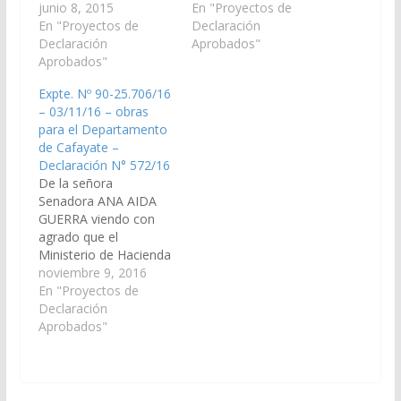
través de la Dirección
junio 8, 2015
obra nuevo sistema de
En "Proyectos de
de Vialidad Provincial,
En "Proyectos de
relleno sanitario en el
Declaración
arbitren los medios
Declaración
departamento
Aprobados"
necesarios a fin de que
Aprobados"
Cafayate. (Expte. Nº
se efectué un
90-29.750/2021,
Expte. Nº 90-25.706/16
exhaustivo análisis
Comisión de Obras
– 03/11/16 – obras
sobre el estado de
Públicas e Industria).
para el Departamento
conservación del
Declaración Nº 44/21
de Cafayate –
puente construido en
Aprobado el
Declaración N° 572/16
el año 1.912 sobre el
06/05/2021
De la señora
río…
Senadora ANA AIDA
GUERRA viendo con
agrado que el
Ministerio de Hacienda
y Finanzas de la
noviembre 9, 2016
Provincia de Salta
En "Proyectos de
incorpore en el Plan de
Declaración
Obras Públicas del
Aprobados"
Proyecto de
Presupuesto 2017 las
siguientes obras para
el Departamento de