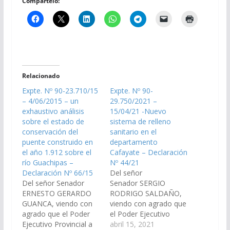
Compártelo:
Relacionado
Expte. Nº 90-23.710/15
Expte. Nº 90-
– 4/06/2015 – un
29.750/2021 –
exhaustivo análisis
15/04/21 -Nuevo
sobre el estado de
sistema de relleno
conservación del
sanitario en el
puente construido en
departamento
el año 1.912 sobre el
Cafayate – Declaración
río Guachipas –
Nº 44/21
Declaración Nº 66/15
Del señor
Del señor Senador
Senador SERGIO
ERNESTO GERARDO
RODRIGO SALDAÑO,
GUANCA, viendo con
viendo con agrado que
agrado que el Poder
el Poder Ejecutivo
Ejecutivo Provincial a
Provincial realice la
abril 15, 2021