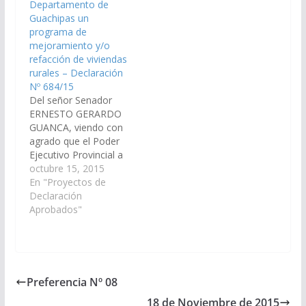
Departamento de
municipios de Santa
Guachipas un
Victoria Oeste, Los
programa de
Toldos…
mejoramiento y/o
refacción de viviendas
rurales – Declaración
Nº 684/15
Del señor Senador
ERNESTO GERARDO
GUANCA, viendo con
agrado que el Poder
Ejecutivo Provincial a
través del Ministerio de
octubre 15, 2015
Economía,
En "Proyectos de
Infraestructura y
Declaración
Servicios Públicos,
Aprobados"
arbitre los medios
necesarios a fin de que
se incorpore en el
proyecto de Ley del
Presupuesto 2.016, las
Preferencia Nº 08
obras necesarias para
18 de Noviembre de 2015
que se efectué en…