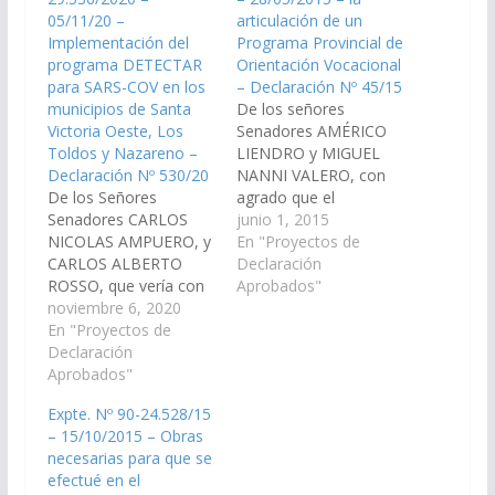
05/11/20 –
articulación de un
Implementación del
Programa Provincial de
programa DETECTAR
Orientación Vocacional
para SARS-COV en los
– Declaración Nº 45/15
municipios de Santa
De los señores
Victoria Oeste, Los
Senadores AMÉRICO
Toldos y Nazareno –
LIENDRO y MIGUEL
Declaración Nº 530/20
NANNI VALERO, con
De los Señores
agrado que el
Senadores CARLOS
Ministerio de
junio 1, 2015
NICOLAS AMPUERO, y
Educación, Ciencia y
En "Proyectos de
CARLOS ALBERTO
Tecnología de la
Declaración
ROSSO, que vería con
Provincia de Salta en
Aprobados"
agrado que el Poder
noviembre 6, 2020
coordinación con las
Ejecutivo a través del
En "Proyectos de
Universidades que
Ministerio de Salud
Declaración
interactúan en el
Pública de la Provincia,
Aprobados"
ámbito local avance en
realice las gestiones
la articulación de un
Expte. Nº 90-24.528/15
necesarias, para la
Programa Provincial de
– 15/10/2015 – Obras
implementación del
Orientación Vocacional
necesarias para que se
programa DETECTAR
tendiente a advertir…
efectué en el
para SARS-COV en los