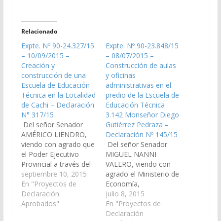
Relacionado
Expte. Nº 90-24.327/15
Expte. Nº 90-23.848/15
– 10/09/2015 –
– 08/07/2015 –
Creación y
Construcción de aulas
construcción de una
y oficinas
Escuela de Educación
administrativas en el
Técnica en la Localidad
predio de la Escuela de
de Cachi – Declaración
Educación Técnica
N° 317/15
3.142 Monseñor Diego
Del señor Senador
Gutiérrez Pedraza –
AMÉRICO LIENDRO,
Declaración Nº 145/15
viendo con agrado que
Del señor Senador
el Poder Ejecutivo
MIGUEL NANNI
Provincial a través del
VALERO, viendo con
Ministerio de
septiembre 10, 2015
agrado el Ministerio de
Educación, Ciencia y
En "Proyectos de
Economía,
Tecnología y el
Declaración
Infraestructura y
julio 8, 2015
Ministerio de
Aprobados"
Servicios Públicos de la
En "Proyectos de
Economía,
Provincia de Salta
Declaración