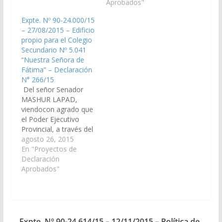
Infraestructura
incorpore en el plan de
Aprobados"
dispongan de las
obras públicas del
Expte. Nº 90-24.000/15
medidas necesarias y
proyecto de ley de
– 27/08/2015 – Edificio
las asignación
presupuesto 2016 la
propio para el Colegio
presupuestaria
obra de construcción
Secundario Nº 5.041
correspondiente para
de aulas y oficinas
“Nuestra Señora de
que se produzca en
administrativas en el
Fátima” – Declaración
breve la creación y
predio de la…
N° 266/15
construcción de una…
Del señor Senador
MASHUR LAPAD,
viendocon agrado que
el Poder Ejecutivo
Provincial, a través del
Ministerio de
agosto 26, 2015
Economía,
En "Proyectos de
Infraestructura y
Declaración
Servicios Públicos,
Aprobados"
Ministerio de
Educación y UCEPE;
arbitre las medidas
necesarias, a los fines
que se incorpore en el
Expte. Nº 90-24.614/15 – 12/11/2015 – Política de