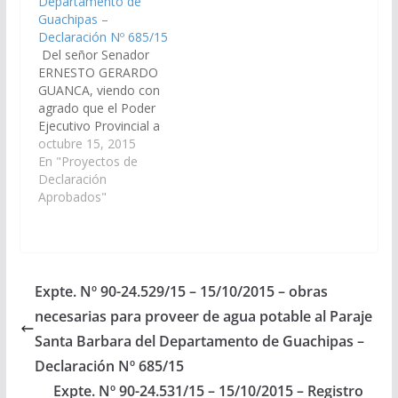
Departamento de
Guachipas –
Declaración Nº 685/15
Del señor Senador
ERNESTO GERARDO
GUANCA, viendo con
agrado que el Poder
Ejecutivo Provincial a
través del Ministerio de
octubre 15, 2015
Economía,
En "Proyectos de
Infraestructura y
Declaración
Servicios Públicos,
Aprobados"
arbitre los medios
necesarios a fin de que
se incorpore en el
proyecto de Ley del
Presupuesto 2.016, las
Expte. Nº 90-24.529/15 – 15/10/2015 – obras
obras necesarias para
necesarias para proveer de agua potable al Paraje
proveer de agua
potable…
Santa Barbara del Departamento de Guachipas –
Declaración Nº 685/15
Expte. Nº 90-24.531/15 – 15/10/2015 – Registro