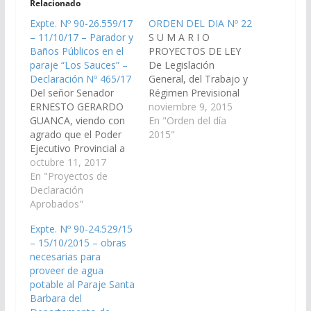
Relacionado
Expte. Nº 90-26.559/17
ORDEN DEL DIA Nº 22
– 11/10/17 – Parador y
S U M A R I O
Baños Públicos en el
PROYECTOS DE LEY
paraje “Los Sauces” –
De Legislación
Declaración Nº 465/17
General, del Trabajo y
Del señor Senador
Régimen Previsional
ERNESTO GERARDO
1.- En revisión:
noviembre 9, 2015
GUANCA, viendo con
Correcciones en los
En "Orden del día
agrado que el Poder
artículos 13, 42, 134
2015"
Ejecutivo Provincial a
bis 4,153, 174, 249,
través del Ministerio de
octubre 11, 2017
358, 363 del Código
Hacienda y Obras
En "Proyectos de
Fiscal (Decreto Ley N°
Públicas, arbitren los
Declaración
9/75) y en el artículo
medios necesarios a
Aprobados"
11 de la Ley 6611.
fin de que se incorpore
(Expte.…
Expte. Nº 90-24.529/15
en el proyecto de Ley
– 15/10/2015 – obras
del presupuesto 2.018,
necesarias para
la construcción de un
proveer de agua
Parador y Baños
potable al Paraje Santa
Públicos en…
Barbara del