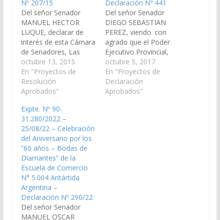
Nº 207/15
Declaración Nº 441
Del señor Senador
Del señor Senador
MANUEL HECTOR
DIEGO SEBASTIAN
LUQUE, declarar de
PEREZ, viendo. con
interés de esta Cámara
agrado que el Poder
de Senadores, Las
Ejecutivo Provincial,
Bodas de Oro de la
octubre 13, 2015
incorpore en el
octubre 5, 2017
Escuela de Comercio
En "Proyectos de
Presupuesto General
En "Proyectos de
Nº 5009, "Nuestra
Resolución
de la Provincia,
Declaración
Señora del Rosario" de
Aprobados"
Ejercicio 2018, las
Aprobados"
la ciudad de Rosario de
siguientes obras para
Expte. Nº 90-
la Frontera, fundada
la Escuela de Comercio
31.280/2022 –
en el año 1965 por el
N° 5009 "Nuestra
25/08/22 – Celebración
parroco local elPbro.
Señora Del Rosario"
del Aniversario por los
Oscar Daniel Correa,…
del departamento
“60 años – Bodas de
Rosario de la Frontera:
Diamantes” de la
a) la instalación de gas
Escuela de Comercio
natural,…
N° 5.004 Antártida
Argentina –
Declaración Nº 290/22
Del señor Senador
MANUEL OSCAR