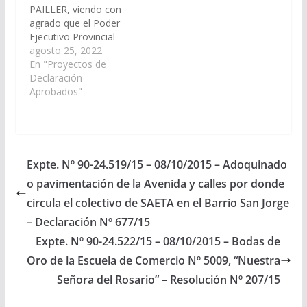
PAILLER, viendo con
agrado que el Poder
Ejecutivo Provincial
declare de interés
agosto 25, 2022
provincial la
En "Proyectos de
celebración del
Declaración
Aniversario por los “60
Aprobados"
años – Bodas de
Diamantes” de la
Escuela de Comercio
N° 5.004 Antártida
Argentina, que se
Expte. Nº 90-24.519/15 – 08/10/2015 – Adoquinado
llevará a cabo el día 23
o pavimentación de la Avenida y calles por donde
de septiembre del…
circula el colectivo de SAETA en el Barrio San Jorge
– Declaración Nº 677/15
Expte. Nº 90-24.522/15 – 08/10/2015 – Bodas de
Oro de la Escuela de Comercio Nº 5009, “Nuestra
Señora del Rosario” – Resolución Nº 207/15