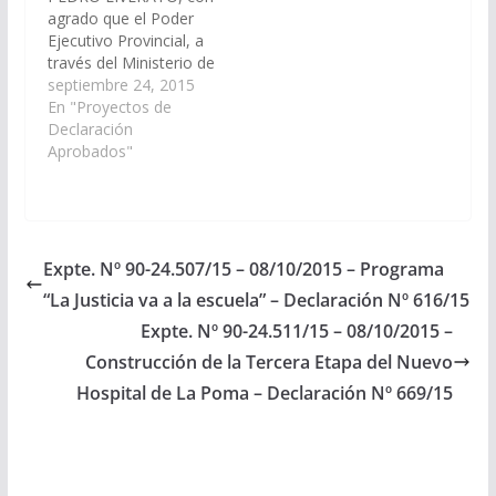
agrado que el Poder
Ejecutivo Provincial, a
través del Ministerio de
economía,
septiembre 24, 2015
Infraestructura y
En "Proyectos de
Servicios Públicos,
Declaración
Ministerio de
Aprobados"
Educación y Secretaria
de Obras Publicas;
arbitren las medidas
necesarias a los fines
que se incorpore en el
Expte. Nº 90-24.507/15 – 08/10/2015 – Programa
Presupuesto 2016 de
“La Justicia va a la escuela” – Declaración Nº 616/15
la Provincia con
Partida
Expte. Nº 90-24.511/15 – 08/10/2015 –
Presupuestaría…
Construcción de la Tercera Etapa del Nuevo
Hospital de La Poma – Declaración Nº 669/15