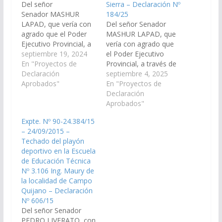
Del señor
Sierra – Declaración Nº
Senador MASHUR
184/25
LAPAD, que vería con
Del señor Senador
agrado que el Poder
MASHUR LAPAD, que
Ejecutivo Provincial, a
vería con agrado que
través del Ministerio de
septiembre 19, 2024
el Poder Ejecutivo
Educación, Cultura,
En "Proyectos de
Provincial, a través de
Ciencia y Tecnología,
Declaración
los organismos que
septiembre 4, 2025
disponga la creación y
Aprobados"
correspondan,
En "Proyectos de
funcionamiento de una
disponga la creación y
Declaración
extensión aúlica del
funcionamiento de una
Aprobados"
Instituto de Educación
extensión áulica del
Expte. Nº 90-24.384/15
Superior 6050 de
Instituto de Educación
– 24/09/2015 –
Santa Victoria Este en
Superior N° 6050 de
Techado del playón
la localidad de Alto La
Santa Victoria Este en
deportivo en la Escuela
Sierra, departamento…
la localidad de Alto La
de Educación Técnica
Sierra, departamento
Nº 3.106 Ing. Maury de
Rivadavia,…
la localidad de Campo
Quijano – Declaración
Nº 606/15
Del señor Senador
PEDRO LIVERATO, con