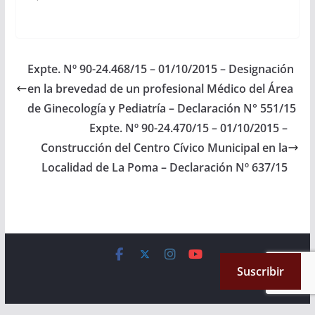
Ejercicio 2.016, las
Partidas
Presupuestarias
necesarias para la
provisión del servicio
Expte. Nº 90-24.468/15 – 01/10/2015 – Designación
de alumbrado público
en la brevedad de un profesional Médico del Área
en Avenida Güemes,
Avenida Rivadavia,
de Ginecología y Pediatría – Declaración N° 551/15
Avenida Sarmiento,
Expte. Nº 90-24.470/15 – 01/10/2015 –
Avenida Tucumán y
Construcción del Centro Cívico Municipal en la
Avenida…
Localidad de La Poma – Declaración Nº 637/15
Copyright © 2026
Cámara de Senadores
. All rights reserved.
Suscribir
Theme:
ColorMag
by ThemeGrill. Powered by
WordPress
.