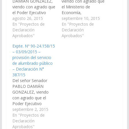
DAMIÁN GONZALEZ,
viendo con agrado que
viendo con agrado que
el Ministerio de
el Poder Ejecutivo
Economía,
Provincial, incluya en el
agosto 26, 2015
Infraestructura y
septiembre 10, 2015
Proyecto de
En "Proyectos de
Servicios Públicos
En "Proyectos de
Presupuesto General
Declaración
incorpore en el plan de
Declaración
de la Provincia -
Aprobados"
obras públicas del
Aprobados"
Ejercicio 2.016, las
Proyecto de Ley de
Expte. Nº 90-24.158/15
Partidas
Presupuesto 2016 la
– 03/09/2015 –
Presupuestarias
obra de instalación de
provisión del servicio
necesarias para la
un adecuado
de alumbrado público
instalación de
alumbrado para el
– Declaración N°
alumbrado público en
aeródromo que
387/15
50 cuadras en el
funciona en la
Del señor Senador
Municipio de Colonia
Localidad de Cachi
PABLO DAMIÁN
Santa Rosa en el
con…
GONZALEZ, viendo
Departamento
con agrado que el
Oran(Expte.…
Poder Ejecutivo
Provincial, incluya en el
septiembre 2, 2015
Proyecto de
En "Proyectos de
Presupuesto General
Declaración
de la Provincia -
Aprobados"