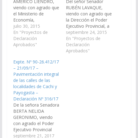
AMERICO LIENDRO,
Del señor Senador
viendo con agrado que
RUBÉN LAVAQUE,
el Ministerio de
viendo con agrado que
Economía,
la Dirección el Poder
Infraestructura y
julio 30, 2015
Ejecutivo Provincial, a
Servicios Públicos de la
En "Proyectos de
través de la Secretaria
septiembre 24, 2015
Provincia de Salta,
Declaración
de Obras Publicas del
En "Proyectos de
incorpore en el Plan de
Aprobados"
Ministerio de
Declaración
Obras Públicas del
Economía,
Aprobados"
proyecto de Ley de
Infraestructura y
Expte. Nº 90-26.412/17
Presupuesto 2016, un
Servicios Públicos,
– 21/09/17 –
programa de
arbitren las medios
Pavimentación integral
pavimentación integral
necesarios a fin de que
de las calles de las
de las calles de las
se incluya en el
localidades de Cachi y
localidades de Cachi
Presupuesto General
Payogasta –
y…
de la Provincia año
Declaración Nº 316/17
2016,…
De la señora Senadora
BERTA NELIDA
GERONIMO, viendo
con agrado el Poder
Ejecutivo Provincial
incorpore en el plan de
septiembre 21, 2017