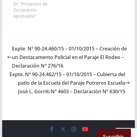
obras públicas del
En "Proyectos de
proyecto de ley de
Declaración
presupuesto 2018 un
Aprobados"
programa de
pavimentación integral
de las calles de las
localidades de Cachi y
Payogasta bajo el
Expte. Nº 90-24.460/15 – 01/10/2015 – Creación de
sistema de adoquines
un Destacamento Policial en el Paraje El Rodeo –
y que…
Declaración Nº 276/16
Expte. Nº 90-24.462/15 – 01/10/2015 – Cubierta del
patio de la Escuela del Paraje Potreros Escuela
José L. Gorriti Nº 4603 – Declaración Nº 630/15
Copyright © 2026
Cámara de Senadores
. All rights reserved.
Suscribir