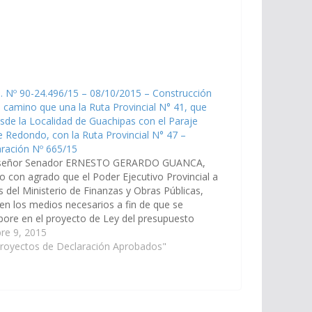
. Nº 90-24.496/15 – 08/10/2015 – Construcción
 camino que una la Ruta Provincial N° 41, que
sde la Localidad de Guachipas con el Paraje
 Redondo, con la Ruta Provincial N° 47 –
ración Nº 665/15
señor Senador ERNESTO GERARDO GUANCA,
o con agrado que el Poder Ejecutivo Provincial a
s del Ministerio de Finanzas y Obras Públicas,
ren los medios necesarios a fin de que se
pore en el proyecto de Ley del presupuesto
, las obras necesarias para la construcción de
re 9, 2015
amino…
Proyectos de Declaración Aprobados"