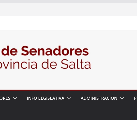
nte la Audiencia Pública para escuchar a
as postulaciones a la Auditoría General
política de seguridad provincial y propuso
trabajo con la Justicia
N° 27/26
ORES
INFO LEGISLATIVA
ADMINISTRACIÓN
P