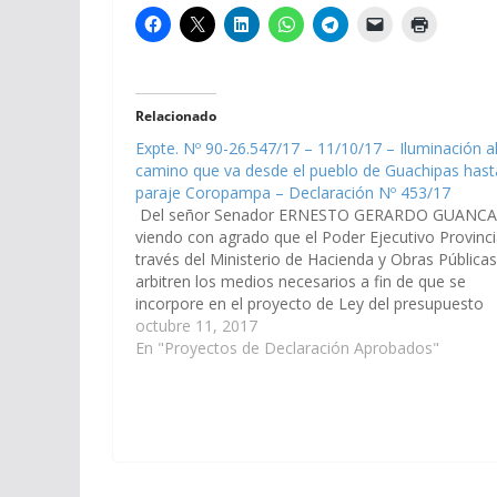
Relacionado
Expte. Nº 90-26.547/17 – 11/10/17 – Iluminación a
camino que va desde el pueblo de Guachipas hast
paraje Coropampa – Declaración Nº 453/17
Del señor Senador ERNESTO GERARDO GUANCA
viendo con agrado que el Poder Ejecutivo Provinci
través del Ministerio de Hacienda y Obras Públicas
arbitren los medios necesarios a fin de que se
incorpore en el proyecto de Ley del presupuesto
2.018, las obras necesarias para proveer de
octubre 11, 2017
iluminación al camino…
En "Proyectos de Declaración Aprobados"