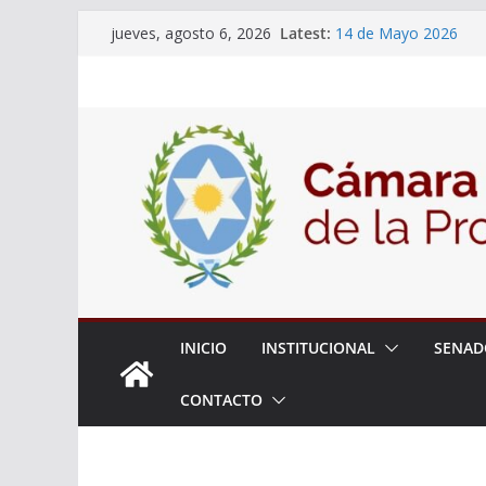
Skip
Latest:
14 de Mayo 2026
jueves, agosto 6, 2026
to
El Senado llevó adela
la ciudadanía sobre l
content
06 de Agosto 2026
El Senado analizó la 
articular una mesa de 
Adjudicacion Simple 
INICIO
INSTITUCIONAL
SENAD
CONTACTO