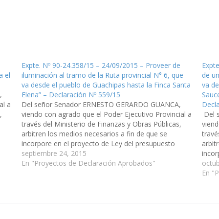
l
Expte. Nº 90-24.358/15 – 24/09/2015 – Proveer de
Expte
a el
iluminación al tramo de la Ruta provincial N° 6, que
de un
va desde el pueblo de Guachipas hasta la Finca Santa
va de
,
Elena” – Declaración Nº 559/15
Sauce
al a
Del señor Senador ERNESTO GERARDO GUANCA,
Decla
,
viendo con agrado que el Poder Ejecutivo Provincial a
Del 
través del Ministerio de Finanzas y Obras Públicas,
viend
arbitren los medios necesarios a fin de que se
travé
incorpore en el proyecto de Ley del presupuesto
arbit
2.016, las obras necesarias para proveer de
septiembre 24, 2015
incor
iluminación al tramo…
En "Proyectos de Declaración Aprobados"
2.016
octub
un c
En "