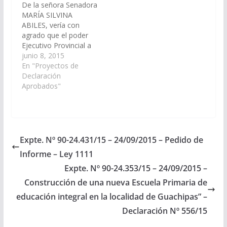
De la señora Senadora
MARÍA SILVINA
ABILES, vería con
agrado que el poder
Ejecutivo Provincial a
través del Ministerio de
junio 8, 2015
Economía,
En "Proyectos de
Infraestructura,
Declaración
Servicios Públicos,
Aprobados"
Secretaría de Obras
Públicas, Ministerio de
Ambiente y Producción
Sustentable; arbitren y
gestionen las medidas
Expte. Nº 90-24.431/15 – 24/09/2015 – Pedido de
que resulten
Informe – Ley 1111
necesarias, a los fines
que se disponga a la…
Expte. Nº 90-24.353/15 – 24/09/2015 –
Construcción de una nueva Escuela Primaria de
educación integral en la localidad de Guachipas” –
Declaración Nº 556/15