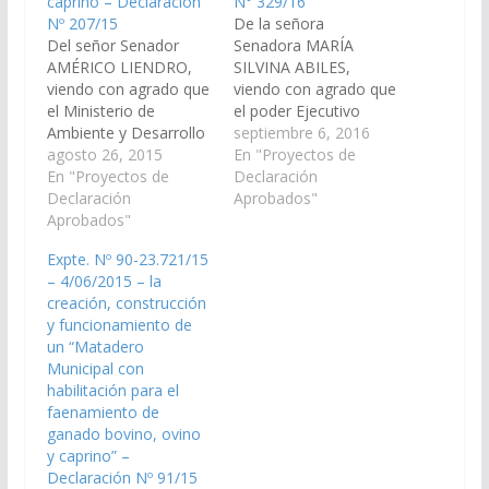
caprino – Declaración
N° 329/16
Nº 207/15
De la señora
Del señor Senador
Senadora MARÍA
AMÉRICO LIENDRO,
SILVINA ABILES,
viendo con agrado que
viendo con agrado que
el Ministerio de
el poder Ejecutivo
Ambiente y Desarrollo
Provincial a través del
septiembre 6, 2016
Sustentable a través
agosto 26, 2015
Ministerio de
En "Proyectos de
de la Secretaria de
En "Proyectos de
Desarrollo Sustentable
Declaración
Asuntos Agrarios
Declaración
instrumente en breve-
Aprobados"
instrumente en breve
Aprobados"
una campaña de
una campaña de
desparasitación de
Expte. Nº 90-23.721/15
desparasitación de
ganado menor ovino y
– 4/06/2015 – la
ganado menor ovino y
caprino que favorezca
creación, construcción
caprino que favorezca
a los pequeños
y funcionamiento de
a los pequeños
productores del
un “Matadero
productores y a los
Departamento La
Municipal con
emprendimientos
Caldera. (Expte. Nº 90-
habilitación para el
familiares de la…
25.335/16 – A la
faenamiento de
Comisión de
ganado bovino, ovino
Agricultura…
y caprino” –
Declaración Nº 91/15