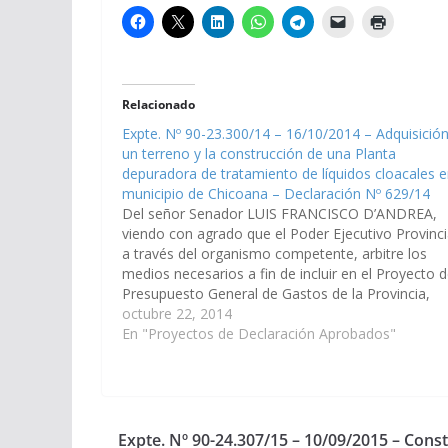
Relacionado
Expte. Nº 90-23.300/14 – 16/10/2014 – Adquisició
un terreno y la construcción de una Planta
depuradora de tratamiento de líquidos cloacales e
municipio de Chicoana – Declaración Nº 629/14
Del señor Senador LUIS FRANCISCO D’ANDREA,
viendo con agrado que el Poder Ejecutivo Provinci
a través del organismo competente, arbitre los
medios necesarios a fin de incluir en el Proyecto d
Presupuesto General de Gastos de la Provincia,
Ejercicio 2015, la adquisición de un terreno y la
octubre 22, 2014
construcción de una…
En "Proyectos de Declaración Aprobados"
Expte. Nº 90-24.307/15 – 10/09/2015 – Const