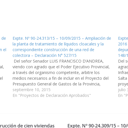
n de
Expte. Nº 90-24.313/15 – 10/09/2015 – Ampliación de
Expte
la planta de tratamiento de líquidos cloacales y la
2016 
n el
correspondiente construcción de una red de
depur
colectora – Declaración N° 527/15
148/
Del señor Senador LUIS FRANCISCO D’ANDREA,
Del 
al,
viendo con agrado que el Poder Ejecutivo Provincial,
agrad
a través del organismo competente, arbitre los
Infra
el
medios necesarios a fin de incluir en el Proyecto del
Salta
Presupuesto General de Gastos de la Provincia,
proye
Ejercicio 2016, la ampliación de la planta de
septiembre 10, 2015
const
julio
tratamiento de líquidos cloacales…
En "Proyectos de Declaración Aprobados"
cloac
En "
rucción de cien viviendas
Expte. Nº 90-24.309/15 – 10