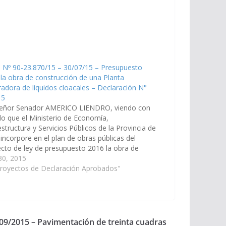
 Nº 90-23.870/15 – 30/07/15 – Presupuesto
la obra de construcción de una Planta
adora de líquidos cloacales – Declaración N°
15
señor Senador AMERICO LIENDRO, viendo con
o que el Ministerio de Economía,
estructura y Servicios Públicos de la Provincia de
 incorpore en el plan de obras públicas del
cto de ley de presupuesto 2016 la obra de
rucción de una Planta depuradora de líquidos
 30, 2015
ales para el sector…
Proyectos de Declaración Aprobados"
/09/2015 – Pavimentación de treinta cuadras