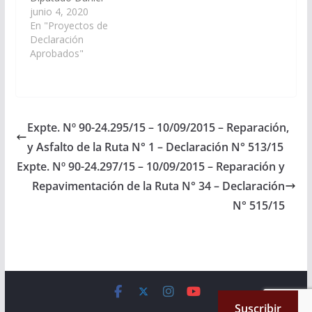
Segura, viendo con
junio 4, 2020
agrado que el Poder
En "Proyectos de
Ejecutivo Provincial,
Declaración
arbitre los medios
Aprobados"
necesarios a efectos
de realizar la obra
Construcción de cinco
(5) aulas para el Nivel
Inicial en la Escuela Nº
Expte. Nº 90-24.295/15 – 10/09/2015 – Reparación,
4.135 Monseñor
y Asfalto de la Ruta N° 1 – Declaración N° 513/15
Roberto José Tavella
de la Ciudad de…
Expte. Nº 90-24.297/15 – 10/09/2015 – Reparación y
Repavimentación de la Ruta N° 34 – Declaración
N° 515/15
Copyright © 2026
Cámara de Senadores
. All rights reserved.
Suscribir