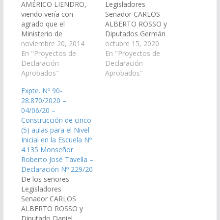
AMÉRICO LIENDRO,
Legisladores
viendo vería con
Senador CARLOS
agrado que el
ALBERTO ROSSO y
Ministerio de
Diputados Germán
Economía,
noviembre 20, 2014
Ralle y Daniel Segura,
octubre 15, 2020
Infraestructura y
En "Proyectos de
viendo con agrado que
En "Proyectos de
Servicios Públicos
Declaración
el Poder Ejecutivo
Declaración
incorpore en el plan de
Aprobados"
Provincial, proceda a
Aprobados"
obras públicas del
construcción de 2
Expte. Nº 90-
proyecto de ley de
aulas para la Escuela
28.870/2020 –
presupuesto 2015 la
N° 4.693 General
04/06/20 –
obra de construcción
Güemes. (Expte. Nº 90-
Construcción de cinco
de 2 (dos) aulas para la
29.367/2020, a la
(5) aulas para el Nivel
Escuela N° 4575
Comisión de Obras
Inicial en la Escuela Nº
ubicada en el Paraje
Públicas e Industria).
4.135 Monseñor
Cortaderas
Declaración Nº 514/20
Roberto José Tavella –
correspondiente…
Aprobado…
Declaración Nº 229/20
De los señores
Legisladores
Senador CARLOS
ALBERTO ROSSO y
Diputado Daniel