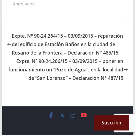
Servicios Públicos,
Aprobados"
incluya en el Plan de
Obras Públicas del
Presupuesto General
de Gastos de la
Provincia. Ejercicio
Expte. Nº 90-24.264/15 – 03/09/2015 – reparación
2016, la construcción
del edificio de Estación Baños en la ciudad de
de un puesto sanitario
en el Paraje…
Rosario de la Frontera – Declaración N° 485/15
Expte. Nº 90-24.266/15 – 03/09/2015 – poner en
funcionamiento un “Pozo de Agua”, en la localidad
de “San Lorenzo” – Declaración N° 487/15
Copyright © 2026
Cámara de Senadores
. All rights reserved.
Suscribir
Theme:
ColorMag
by ThemeGrill. Powered by
WordPress
.