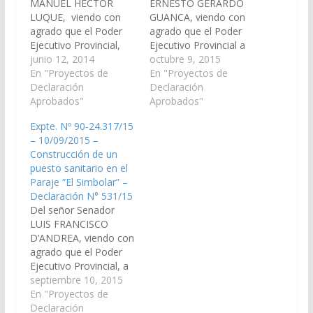
MANUEL HÉCTOR
ERNESTO GERARDO
LUQUE, viendo con
GUANCA, viendo con
agrado que el Poder
agrado que el Poder
Ejecutivo Provincial,
Ejecutivo Provincial a
realice las gestiones
junio 12, 2014
través del Ministerio de
octubre 9, 2015
necesarias, para que
En "Proyectos de
Finanzas y Obras
En "Proyectos de
se proceda a la
Declaración
Públicas, arbitren los
Declaración
construcción de un
Aprobados"
medios necesarios a
Aprobados"
"Puesto Sanitario", en
fin de que se incorpore
Expte. Nº 90-24.317/15
Villa Josefina, ciudad de
en el proyecto de Ley
– 10/09/2015 –
Rosario de la Frontera,
del presupuesto 2.016,
Construcción de un
debido al deterioro del
la construcción de un
puesto sanitario en el
mismo y al incremento
Puesto Sanitario en el
Paraje “El Simbolar” –
de personas que
Paraje…
Declaración N° 531/15
viven…
Del señor Senador
LUIS FRANCISCO
D’ANDREA, viendo con
agrado que el Poder
Ejecutivo Provincial, a
través del Ministerio de
septiembre 10, 2015
Economía.
En "Proyectos de
Infraestructura y
Declaración