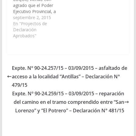
agrado que el Poder
Ejecutivo Provincial, a
través de los
septiembre 2, 2015
Organismos
En "Proyectos de
Específicos incluya en
Declaración
el Proyecto de
Aprobados"
Presupuesto General
de la Provincia -
Ejercicio 2.016, las
Partidas
Presupuestarias
Expte. Nº 90-24.257/15 – 03/09/2015 – asfaltado de
necesarias para que se
acceso a la localidad “Antillas” – Declaración N°
proceda a la
construcción de un
479/15
Puesto Policial
Expte. Nº 90-24.259/15 – 03/09/2015 – reparación
caminero, en…
del camino en el tramo comprendido entre “San
Lorenzo” y “El Potrero” – Declaración N° 481/15