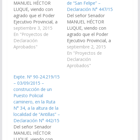
MANUEL HÉCTOR
de “San Felipe” –
LUQUE, viendo con
Declaración N° 447/15
agrado que el Poder
Del señor Senador
Ejecutivo Provincial, a
MANUEL HÉCTOR
través de los
septiembre 3, 2015
LUQUE, viendo con
Organismos
En "Proyectos de
agrado que el Poder
Específicos incluya en
Declaración
Ejecutivo Provincial, a
el Proyecto de
Aprobados"
través de los
septiembre 2, 2015
Presupuesto General
Organismos
En "Proyectos de
de la Provincia -
Específicos incluya en
Declaración
Ejercicio 2.016, las
el Proyecto de
Aprobados"
Partidas
Presupuesto General
Expte. Nº 90-24.219/15
Presupuestarias
de la Provincia -
– 03/09/2015 –
necesarias para que se
Ejercicio 2.016, las
construcción de un
proceda a la
Partidas
Puesto Policial
construcción de
Presupuestarias
caminero, en la Ruta
viviendas en la
necesarias para que se
N° 34, a la altura de la
localidad de…
proceda a la
localidad de “Antillas” –
construcción de un
Declaración N° 442/15
pozo de agua,
Del señor Senador
destinado…
MANUEL HÉCTOR
LUQUE, viendo con