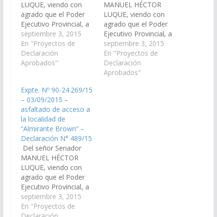
LUQUE, viendo con
MANUEL HÉCTOR
agrado que el Poder
LUQUE, viendo con
Ejecutivo Provincial, a
agrado que el Poder
través de los
septiembre 3, 2015
Ejecutivo Provincial, a
Organismos
En "Proyectos de
través de los
septiembre 3, 2015
Específicos incluya en
Declaración
Organismos
En "Proyectos de
el Proyecto de
Aprobados"
Específicos incluya en
Declaración
Presupuesto General
el Proyecto de
Aprobados"
de la Provincia -
Presupuesto General
Expte. Nº 90-24.269/15
Ejercicio 2.016, las
de la Provincia -
– 03/09/2015 –
Partidas
Ejercicio 2.016, las
asfaltado de acceso a
Presupuestarias
Partidas
la localidad de
necesarias para que se
Presupuestarias
“Almirante Brown” –
proceda al asfaltado
necesarias para que se
Declaración N° 489/15
de acceso a la
proceda al asfaltado
Del señor Senador
localidad “Antillas”,
de acceso a la
MANUEL HÉCTOR
Segunda…
localidad de “Copo…
LUQUE, viendo con
agrado que el Poder
Ejecutivo Provincial, a
través de los
septiembre 3, 2015
Organismos
En "Proyectos de
Específicos incluya en
Declaración