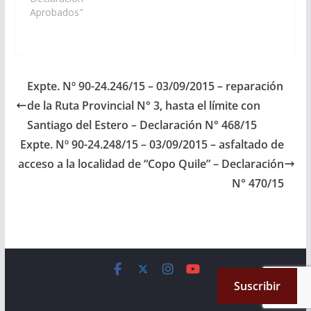
el Proyecto de
Aprobados"
Presupuesto General
de la Provincia -
Ejercicio 2.016, las
Partidas
Presupuestarias
Expte. Nº 90-24.246/15 – 03/09/2015 – reparación
necesarias para que se
de la Ruta Provincial N° 3, hasta el límite con
proceda al asfaltado
de acceso a la
Santiago del Estero – Declaración N° 468/15
localidad de
Expte. Nº 90-24.248/15 – 03/09/2015 – asfaltado de
“Almirante…
acceso a la localidad de “Copo Quile” – Declaración
N° 470/15
Copyright © 2026
Cámara de Senadores
. All rights reserved.
Suscribir
Theme:
ColorMag
by ThemeGrill. Powered by
WordPress
.