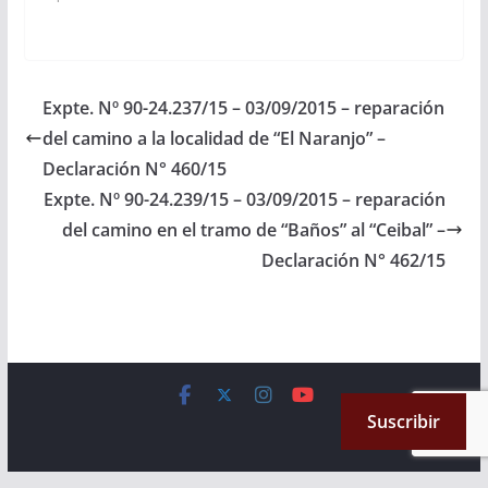
Presupuesto General
de la Provincia -
Ejercicio 2.016, las
Partidas
Presupuestarias
Expte. Nº 90-24.237/15 – 03/09/2015 – reparación
necesarias para que se
del camino a la localidad de “El Naranjo” –
proceda a la
reparación del camino,
Declaración N° 460/15
en la localidad de…
Expte. Nº 90-24.239/15 – 03/09/2015 – reparación
del camino en el tramo de “Baños” al “Ceibal” –
Declaración N° 462/15
Copyright © 2026
Cámara de Senadores
. All rights reserved.
Suscribir
Theme:
ColorMag
by ThemeGrill. Powered by
WordPress
.