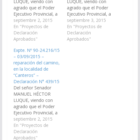
LUQUE, viendo con
LUQUE, viendo con
agrado que el Poder
agrado que el Poder
Ejecutivo Provincial, a
Ejecutivo Provincial, a
través de los
septiembre 2, 2015
través de los
septiembre 3, 2015
Organismos
En "Proyectos de
Organismos
En "Proyectos de
Específicos incluya en
Declaración
Específicos incluya en
Declaración
el Proyecto de
Aprobados"
el Proyecto de
Aprobados"
Presupuesto General
Presupuesto General
Expte. Nº 90-24.216/15
de la Provincia -
de la Provincia -
– 03/09/2015 –
Ejercicio 2.016, las
Ejercicio 2.016, las
reparación del camino,
Partidas
Partidas
en la localidad de
Presupuestarias
Presupuestarias
“Canteros” –
necesarias para que se
necesarias para que se
Declaración N° 439/15
proceda a la
proceda a la
Del señor Senador
reparación del camino,
reparación del camino
MANUEL HÉCTOR
en la localidad de…
a la localidad de…
LUQUE, viendo con
agrado que el Poder
Ejecutivo Provincial, a
través de los
septiembre 2, 2015
Organismos
En "Proyectos de
Específicos incluya en
Declaración
el Proyecto de
Aprobados"