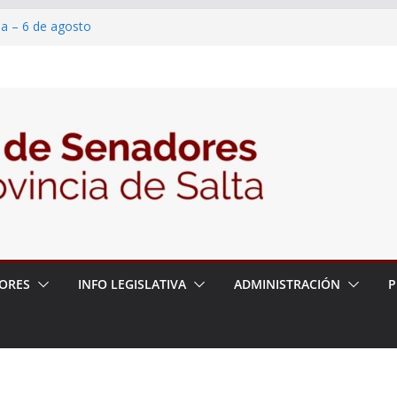
ia – 6 de agosto
en un proyecto de ley para proteger a los
eracoso y la violencia en las redes
7/2026 – 06/08/26 – Fiesta patronal San
6/2026 – 06/08/26 – Créase el Ente Salteño
ntrol Vegetal
ORES
INFO LEGISLATIVA
ADMINISTRACIÓN
P