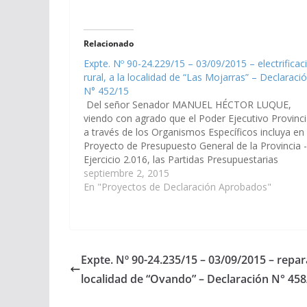
Relacionado
Expte. Nº 90-24.229/15 – 03/09/2015 – electrificac
rural, a la localidad de “Las Mojarras” – Declaraci
N° 452/15
Del señor Senador MANUEL HÉCTOR LUQUE,
viendo con agrado que el Poder Ejecutivo Provinci
a través de los Organismos Específicos incluya en 
Proyecto de Presupuesto General de la Provincia -
Ejercicio 2.016, las Partidas Presupuestarias
necesarias para que se proceda a la electrificación
septiembre 2, 2015
rural, a la localidad de “Las…
En "Proyectos de Declaración Aprobados"
Expte. Nº 90-24.235/15 – 03/09/2015 – repar
localidad de “Ovando” – Declaración N° 458