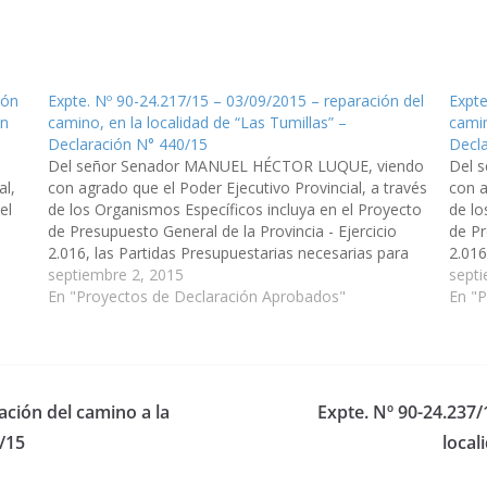
ión
Expte. Nº 90-24.217/15 – 03/09/2015 – reparación del
Expte
ón
camino, en la localidad de “Las Tumillas” –
camin
Declaración N° 440/15
Decl
Del señor Senador MANUEL HÉCTOR LUQUE, viendo
Del 
al,
con agrado que el Poder Ejecutivo Provincial, a través
con a
el
de los Organismos Específicos incluya en el Proyecto
de lo
de Presupuesto General de la Provincia - Ejercicio
de Pr
2.016, las Partidas Presupuestarias necesarias para
2.016
que se proceda a la reparación del camino, en la
septiembre 2, 2015
que s
septi
localidad de…
En "Proyectos de Declaración Aprobados"
local
En "
ación del camino a la
Expte. Nº 90-24.237/
/15
local