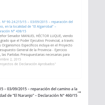
. Nº 90-24.215/15 – 03/09/2015 – reparación del
o, en la localidad de “El Algarrobal” –
aración N° 438/15
señor Senador MANUEL HÉCTOR LUQUE, viendo
grado que el Poder Ejecutivo Provincial, a través
s Organismos Específicos incluya en el Proyecto
esupuesto General de la Provincia - Ejercicio
, las Partidas Presupuestarias necesarias para
e proceda a la reparación del camino, en la
embre 2, 2015
idad de…
Proyectos de Declaración Aprobados"
15 – 03/09/2015 – reparación del camino a la
idad de “El Naranjo” – Declaración N° 460/15