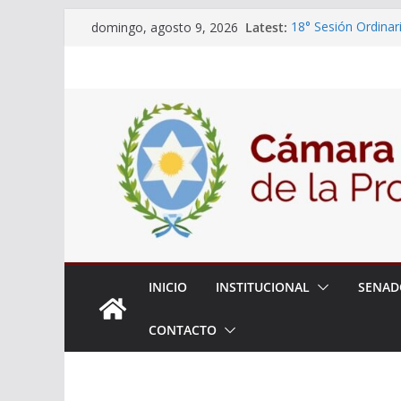
Skip
Latest:
18° Sesión Ordinar
domingo, agosto 9, 2026
to
30/07/2026
El Senado trabaja 
content
estudiantes del cib
Expte. N° 90-34.51
Roque
Expte. Nº 90-34.51
de Protección y Co
INICIO
INSTITUCIONAL
SENAD
CONTACTO