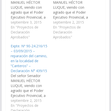
MANUEL HÉCTOR
MANUEL HÉCTOR
LUQUE, viendo con
LUQUE, viendo con
agrado que el Poder
agrado que el Poder
Ejecutivo Provincial, a
Ejecutivo Provincial, a
través de los
septiembre 3, 2015
través de los
septiembre 2, 2015
Organismos
En "Proyectos de
Organismos
En "Proyectos de
Específicos incluya en
Declaración
Específicos incluya en
Declaración
el Proyecto de
Aprobados"
el Proyecto de
Aprobados"
Presupuesto General
Presupuesto General
Expte. Nº 90-24.216/15
de la Provincia -
de la Provincia -
– 03/09/2015 –
Ejercicio 2.016, las
Ejercicio 2.016, las
reparación del camino,
Partidas
Partidas
en la localidad de
Presupuestarias
Presupuestarias
“Canteros” –
necesarias para que se
necesarias para que se
Declaración N° 439/15
proceda a la
proceda a la
Del señor Senador
reparación del camino
reparación del camino,
MANUEL HÉCTOR
a la localidad de…
en la localidad de…
LUQUE, viendo con
agrado que el Poder
Ejecutivo Provincial, a
través de los
septiembre 2, 2015
Organismos
En "Proyectos de
Específicos incluya en
Declaración