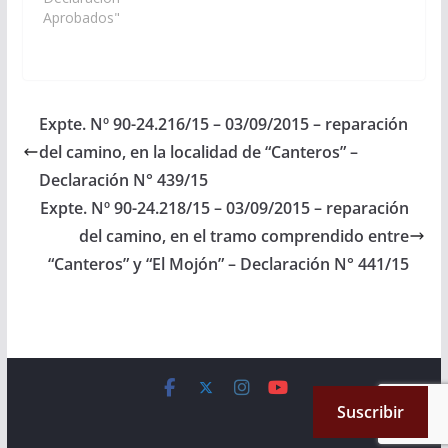
el Proyecto de
Aprobados"
Presupuesto General
de la Provincia -
Ejercicio 2.016, las
Partidas
Presupuestarias
Expte. Nº 90-24.216/15 – 03/09/2015 – reparación
necesarias para que se
del camino, en la localidad de “Canteros” –
proceda a la
reparación del camino,
Declaración N° 439/15
en la localidad de…
Expte. Nº 90-24.218/15 – 03/09/2015 – reparación
del camino, en el tramo comprendido entre
“Canteros” y “El Mojón” – Declaración N° 441/15
Copyright © 2026
Cámara de Senadores
. All rights reserved.
Suscribir
Theme:
ColorMag
by ThemeGrill. Powered by
WordPress
.