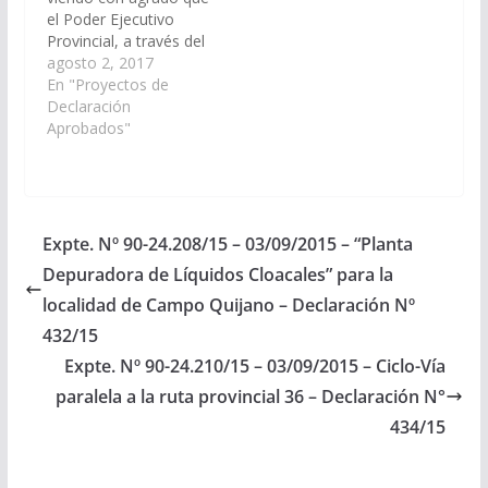
el Poder Ejecutivo
Provincial, a través del
Ministerio de Hacienda
agosto 2, 2017
y Finanzas; Ministerio
En "Proyectos de
de Infraestructura,
Declaración
Tierra y Viviendas; y
Aprobados"
Secretaría de Obras
Públicas; arbitren las
medidas necesarias a
los fines que se
ejecute la obra de
Expte. Nº 90-24.208/15 – 03/09/2015 – “Planta
construcción de un
Depuradora de Líquidos Cloacales” para la
“Paseo Peatonal”…
localidad de Campo Quijano – Declaración Nº
432/15
Expte. Nº 90-24.210/15 – 03/09/2015 – Ciclo-Vía
paralela a la ruta provincial 36 – Declaración N°
434/15