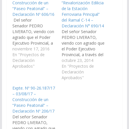
Construcción de un
“Revalorización Edilicia
“Paseo Peatonal” –
de la Estación
Declaración Nº 606/16
Ferroviaria Principal”
Del señor
del Ramal C-14 –
Senador PEDRO
Declaración N° 690/14
LIVERATO, viendo con
Del señor Senador
agrado que el Poder
PEDRO LIVERATO,
Ejecutivo Provincial, a
viendo con agrado que
través del Ministerio de
noviembre 17, 2016
el Poder Ejecutivo
Hacienda y Finanzas;
En "Proyectos de
Provincial, a través del
Ministerio de
Declaración
Ministerio de
octubre 23, 2014
Infraestructura, Tierra
Aprobados"
Economía,
En "Proyectos de
y Viviendas; y
Infraestructura y
Declaración
Secretaría de Obras
Servicios Públicos,
Aprobados"
Públicas; arbitren las
Ministerio de Cultura y
Expte. Nº 90-26.187/17
medidas necesarias a
Turismo, Secretaria de
– 03/08/17 –
los fines que se
Obras Públicas, y
Construcción de un
incorpore en el
Secretaria de Turismo;
“Paseo Peatonal” –
Presupuesto 2.017 de
arbitren las medidas
Declaración Nº 206/17
la Provincia; la obra…
necesarias, a los fines
Del señor Senador
que se incorpore en el
PEDRO LIVERATO,
Plan de…
viendo con agrado que