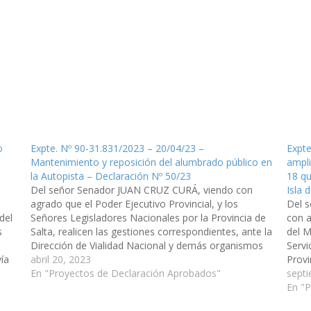
o
Expte. Nº 90-31.831/2023 – 20/04/23 –
Expte
Mantenimiento y reposición del alumbrado público en
ampli
la Autopista – Declaración Nº 50/23
18 qu
Del señor Senador JUAN CRUZ CURÁ, viendo con
Isla 
agrado que el Poder Ejecutivo Provincial, y los
Del 
del
Señores Legisladores Nacionales por la Provincia de
con a
s
Salta, realicen las gestiones correspondientes, ante la
del M
n
Dirección de Vialidad Nacional y demás organismos
Servi
vía
competentes, para el mantenimiento y reposición del
abril 20, 2023
Provi
s
alumbrado público en la Ruta Nacional N°…
En "Proyectos de Declaración Aprobados"
le Pr
sept
2016,
En "