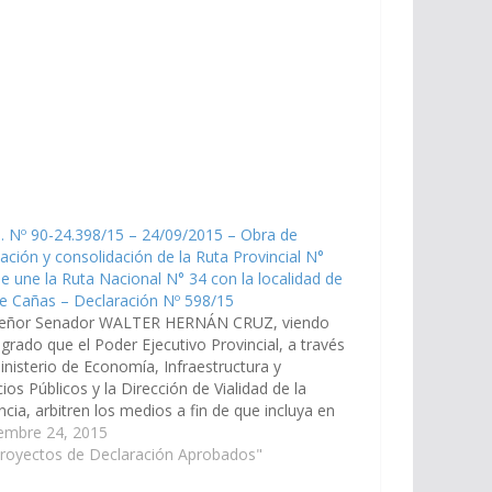
. Nº 90-24.398/15 – 24/09/2015 – Obra de
ación y consolidación de la Ruta Provincial N°
e une la Ruta Nacional N° 34 con la localidad de
de Cañas – Declaración Nº 598/15
señor Senador WALTER HERNÁN CRUZ, viendo
grado que el Poder Ejecutivo Provincial, a través
inisterio de Economía, Infraestructura y
cios Públicos y la Dirección de Vialidad de la
ncia, arbitren los medios a fin de que incluya en
esupuesto General de la Provincia, Ejercicio
iembre 24, 2015
 la…
Proyectos de Declaración Aprobados"