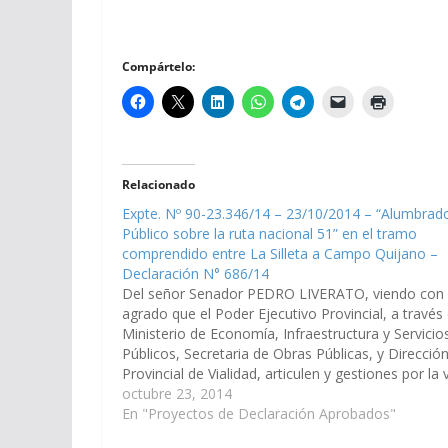
Compártelo:
Relacionado
Expte. Nº 90-23.346/14 – 23/10/2014 – “Alumbrad
Público sobre la ruta nacional 51” en el tramo
comprendido entre La Silleta a Campo Quijano –
Declaración N° 686/14
Del señor Senador PEDRO LIVERATO, viendo con
agrado que el Poder Ejecutivo Provincial, a través 
Ministerio de Economía, Infraestructura y Servicio
Públicos, Secretaria de Obras Públicas, y Direcció
Provincial de Vialidad, articulen y gestiones por la 
provincial o nacional; las medidas necesarias, a lo
octubre 23, 2014
fines que se ejecute…
En "Proyectos de Declaración Aprobados"