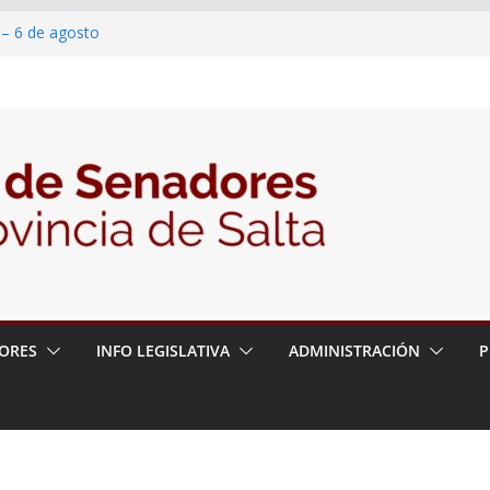
 – 6 de agosto
 un proyecto de ley para proteger a los
acoso y la violencia en las redes
2026 – 06/08/26 – Fiesta patronal San
2026 – 06/08/26 – Créase el Ente Salteño
rol Vegetal
ORES
INFO LEGISLATIVA
ADMINISTRACIÓN
P