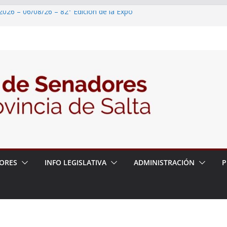
2026 – 06/08/26 – 82° Edición de la Expo
2026 – 06/08/26 – Créase el Ente Salteño
rol Vegetal
 – 6 de agosto
2026 – 06/08/26 – Primera Edición de
ación Secundaria, Puente de Unión
2026 – 06/08/26 – Presentación del libro
tada del Dr. Víctor Alfredo Frías
ORES
INFO LEGISLATIVA
ADMINISTRACIÓN
P