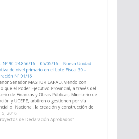
. Nº 90-24.856/16 – 05/05/16 – Nueva Unidad
tiva de nivel primario en el Lote Fiscal 30 –
ración Nº 91/16
señor Senador MASHUR LAPAD, viendo con
o que el Poder Ejecutivo Provincial, a través del
terio de Finanzas y Obras Públicas, Ministerio de
ción y UCEPE, arbitren o gestionen por vía
ncial o Nacional, la creación y construcción de
ueva Unidad Educativa de nivel primario en el
 5, 2016
Fiscal 30…
Proyectos de Declaración Aprobados"