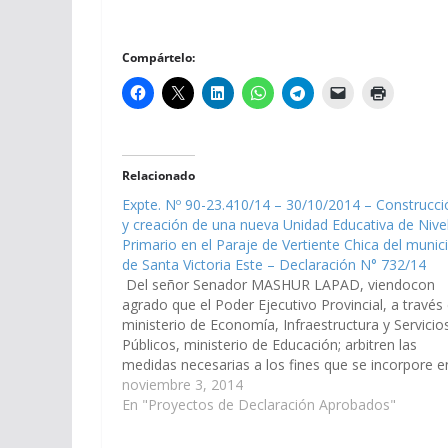
Compártelo:
Relacionado
Expte. Nº 90-23.410/14 – 30/10/2014 – Construcci
y creación de una nueva Unidad Educativa de Nive
Primario en el Paraje de Vertiente Chica del munic
de Santa Victoria Este – Declaración N° 732/14
Del señor Senador MASHUR LAPAD, viendocon
agrado que el Poder Ejecutivo Provincial, a través 
ministerio de Economía, Infraestructura y Servicio
Públicos, ministerio de Educación; arbitren las
medidas necesarias a los fines que se incorpore e
Plan de Obras Públicas del Presupuesto 2.015 de l
noviembre 3, 2014
Provincia y con Partida…
En "Proyectos de Declaración Aprobados"