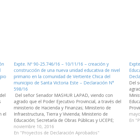
ón
Expte. Nº 90-25.746/16 – 10/11/16 – creación y
Expte
l
construcción de una nueva unidad educativa de nivel
Educa
ipio
primario en la comunidad de Vertiente Chica del
Decla
municipio de Santa Victoria Este – Declaración N°
Del 
598/16
agrad
del
Del señor Senador MASHUR LAPAD, viendo con
Minis
s
agrado que el Poder Ejecutivo Provincial, a través del
Educa
ministerio de Hacienda y Finanzas; Ministerio de
Provi
n el
Infraestructura, Tierra y Vivienda; Ministerio de
una N
mayo
a
Educación; Secretaría de Obras Públicas y UCEPE;
Lote 
En "
arbitren las medidas necesarias a los fines que se
noviembre 10, 2016
incorpore en el Presupuesto 2.017 de la…
En "Proyectos de Declaración Aprobados"