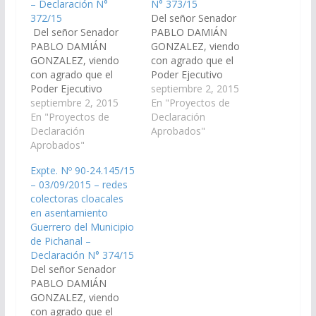
– Declaración N°
N° 373/15
372/15
Del señor Senador
Del señor Senador
PABLO DAMIÁN
PABLO DAMIÁN
GONZALEZ, viendo
GONZALEZ, viendo
con agrado que el
con agrado que el
Poder Ejecutivo
Poder Ejecutivo
Provincial, incluya en el
septiembre 2, 2015
Provincial, incluya en el
septiembre 2, 2015
Proyecto de
En "Proyectos de
Proyecto de
En "Proyectos de
Presupuesto General
Declaración
Presupuesto General
Declaración
de la Provincia -
Aprobados"
de la Provincia -
Aprobados"
Ejercicio 2.016, las
Ejercicio 2.016, las
Partidas
Expte. Nº 90-24.145/15
Partidas
Presupuestarias
– 03/09/2015 – redes
Presupuestarias
necesarias para la
colectoras cloacales
necesarias para la
construcción de redes
en asentamiento
construcción de redes
colectoras cloacales
Guerrero del Municipio
colectoras cloacales
en asentamiento Wichi
de Pichanal –
en asentamiento
del Municipio de
Declaración N° 374/15
Matadero del
Pichanal en el
Del señor Senador
Municipio de Pichanal
Departamento
PABLO DAMIÁN
en el Departamento
Oran(Expte. Nº…
GONZALEZ, viendo
Oran (Expte.…
con agrado que el