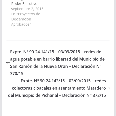
Poder Ejecutivo
Provincial, incluya en el
septiembre 2, 2015
Proyecto de
En "Proyectos de
Presupuesto General
Declaración
de la Provincia -
Aprobados"
Ejercicio 2.016, las
Partidas
Presupuestarias
necesarias para la
construcción de redes
Expte. Nº 90-24.141/15 – 03/09/2015 – redes de
colectoras cloacales
agua potable en barrio libertad del Municipio de
en asentamiento
Guerrero del Municipio
San Ramón de la Nueva Oran – Declaración N°
de Pichanal en el
370/15
Departamento
Expte. Nº 90-24.143/15 – 03/09/2015 – redes
Oran(Expte. Nº…
colectoras cloacales en asentamiento Matadero
del Municipio de Pichanal – Declaración N° 372/15