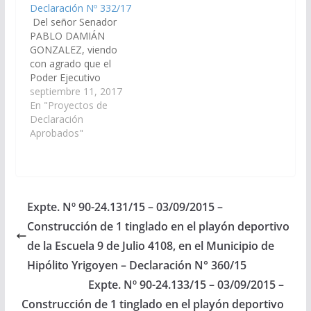
Declaración Nº 332/17
(Expte. Nº 90-
Municipio…
Del señor Senador
24.133/15 – A la
PABLO DAMIÁN
Comisión de…
GONZALEZ, viendo
con agrado que el
Poder Ejecutivo
Provincial, a través del
septiembre 11, 2017
ministerio de Hacienda
En "Proyectos de
y Finanzas del
Declaración
Gobierno de la
Aprobados"
Provincia de Salta,
incluya en el proyecto
del presupuesto 2018,
una partida
presupuestaria
Expte. Nº 90-24.131/15 – 03/09/2015 –
destinada a la
Construcción de 1 tinglado en el playón deportivo
construcción de un
Tinglado para el playón
de la Escuela 9 de Julio 4108, en el Municipio de
deportivo…
Hipólito Yrigoyen – Declaración N° 360/15
Expte. Nº 90-24.133/15 – 03/09/2015 –
Construcción de 1 tinglado en el playón deportivo