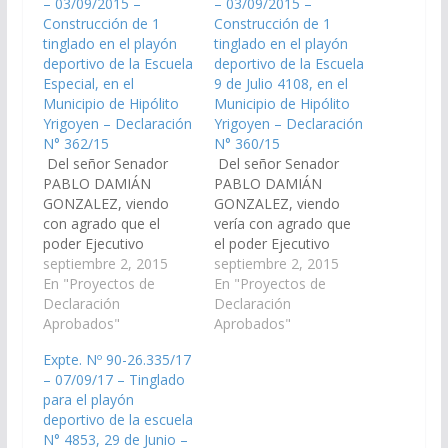
– 03/09/2015 –
– 03/09/2015 –
Construcción de 1
Construcción de 1
tinglado en el playón
tinglado en el playón
deportivo de la Escuela
deportivo de la Escuela
Especial, en el
9 de Julio 4108, en el
Municipio de Hipólito
Municipio de Hipólito
Yrigoyen – Declaración
Yrigoyen – Declaración
N° 362/15
N° 360/15
Del señor Senador
Del señor Senador
PABLO DAMIÁN
PABLO DAMIÁN
GONZALEZ, viendo
GONZALEZ, viendo
con agrado que el
vería con agrado que
poder Ejecutivo
el poder Ejecutivo
Provincial, Incorpore
septiembre 2, 2015
Provincial, a través del
septiembre 2, 2015
en el Presupuesto
En "Proyectos de
Ministerio de Finanzas
En "Proyectos de
General Ejercicio 2016,
Declaración
y Obras Públicas
Declaración
la Construcción de 1
Aprobados"
Incorpore en el
Aprobados"
tinglado en el playón
Presupuesto General
Expte. Nº 90-26.335/17
deportivo de la Escuela
Ejercicio 2016, la
– 07/09/17 – Tinglado
Especial, en el
Construcción de 1
para el playón
Municipio de Hipólito
tinglado en el playón
deportivo de la escuela
Yrigoyen,
deportivo de la Escuela
N° 4853, 29 de Junio –
Departamento Orán.
9 de Julio 4108, en el