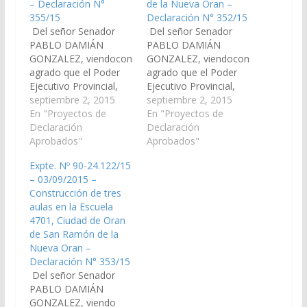
– Declaración N°
de la Nueva Oran –
355/15
Declaración N° 352/15
Del señor Senador
Del señor Senador
PABLO DAMIÁN
PABLO DAMIÁN
GONZALEZ, viendocon
GONZALEZ, viendocon
agrado que el Poder
agrado que el Poder
Ejecutivo Provincial,
Ejecutivo Provincial,
incluya en el Proyecto
septiembre 2, 2015
incluya en el Proyecto
septiembre 2, 2015
de Presupuesto
En "Proyectos de
de Presupuesto
En "Proyectos de
General de la Provincia
Declaración
General de la Provincia
Declaración
- Ejercicio 2.016, las
Aprobados"
- Ejercicio 2.016, las
Aprobados"
Partidas
Partidas
Expte. Nº 90-24.122/15
Presupuestarias
Presupuestarias
– 03/09/2015 –
necesarias para el
necesarias para el
Construcción de tres
costo que demande la
costo que demande la
aulas en la Escuela
Construcción de un
Construcción de un
4701, Ciudad de Oran
espacio destinado a
espacio destinado al
de San Ramón de la
deposito en la Escuela
gabinete
Nueva Oran –
4701, Ciudad de Oran…
psicopedagógico en la
Declaración N° 353/15
Escuela 4701, Ciudad
Del señor Senador
de…
PABLO DAMIÁN
GONZALEZ, viendo