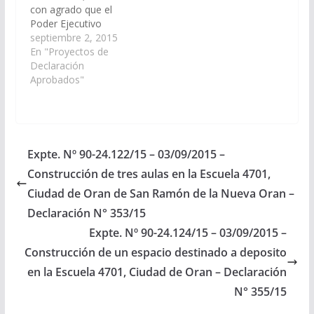
con agrado que el
Poder Ejecutivo
Provincial, incluya en el
septiembre 2, 2015
Proyecto de
En "Proyectos de
Presupuesto General
Declaración
de la Provincia -
Aprobados"
Ejercicio 2.016, las
Partidas
Presupuestarias
necesarias para el
costo que demande la
Expte. Nº 90-24.122/15 – 03/09/2015 –
Construcción de tres
Construcción de tres aulas en la Escuela 4701,
aulas en la Escuela
4701, Ciudad de Oran
Ciudad de Oran de San Ramón de la Nueva Oran –
de San…
Declaración N° 353/15
Expte. Nº 90-24.124/15 – 03/09/2015 –
Construcción de un espacio destinado a deposito
en la Escuela 4701, Ciudad de Oran – Declaración
N° 355/15