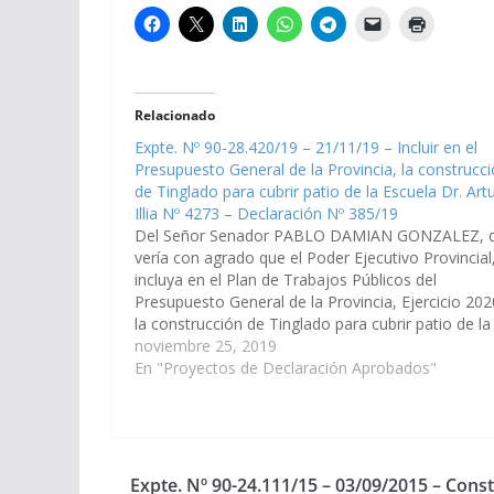
Relacionado
Expte. Nº 90-28.420/19 – 21/11/19 – Incluir en el
Presupuesto General de la Provincia, la construcc
de Tinglado para cubrir patio de la Escuela Dr. Art
Illia Nº 4273 – Declaración Nº 385/19
Del Señor Senador PABLO DAMIAN GONZALEZ, 
vería con agrado que el Poder Ejecutivo Provincial
incluya en el Plan de Trabajos Públicos del
Presupuesto General de la Provincia, Ejercicio 202
la construcción de Tinglado para cubrir patio de la
Escuela Dr. Arturo Illia Nº 4273, en la Ciudad de S
noviembre 25, 2019
En "Proyectos de Declaración Aprobados"
Expte. Nº 90-24.111/15 – 03/09/2015 – Const