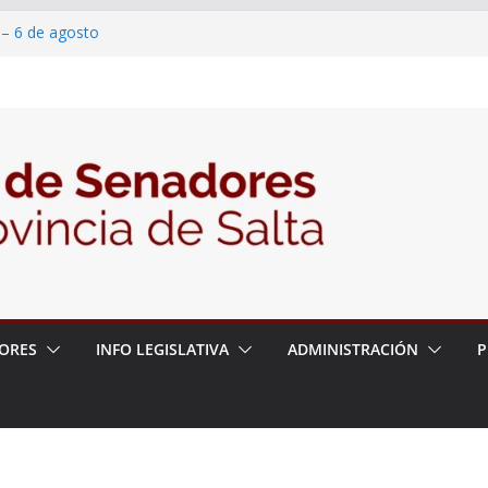
 – 6 de agosto
 un proyecto de ley para proteger a los
acoso y la violencia en las redes
2026 – 06/08/26 – Fiesta patronal San
2026 – 06/08/26 – Créase el Ente Salteño
rol Vegetal
ORES
INFO LEGISLATIVA
ADMINISTRACIÓN
P