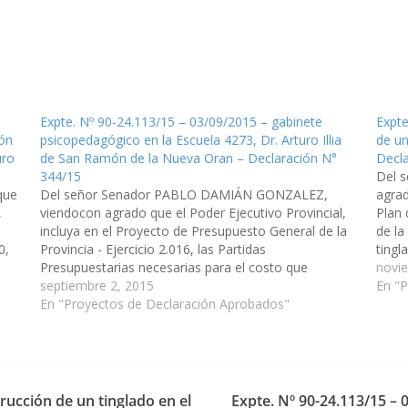
Expte. Nº 90-24.113/15 – 03/09/2015 – gabinete
Expte
ión
psicopedagógico en la Escuela 4273, Dr. Arturo Illia
de un
uro
de San Ramón de la Nueva Oran – Declaración N°
Decla
344/15
Del 
que
Del señor Senador PABLO DAMIÁN GONZALEZ,
agrad
,
viendocon agrado que el Poder Ejecutivo Provincial,
Plan 
incluya en el Proyecto de Presupuesto General de la
de la
0,
Provincia - Ejercicio 2.016, las Partidas
tingl
Presupuestarias necesarias para el costo que
en l
novi
an…
demande la Construcción de un espacio destinado al
septiembre 2, 2015
En "
gabinete psicopedagógico en la Escuela 4273, Dr.
En "Proyectos de Declaración Aprobados"
Arturo…
rucción de un tinglado en el
Expte. Nº 90-24.113/15 – 