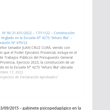
. Nº 90-31.631/2022 – 17/11/22 – Construcción
 tinglado en la Escuela N° 4273 “Arturo Illia” –
ración Nº 479/22
señor Senador JUAN CRUZ CURÁ, viendo con
o que el Poder Ejecutivo Provincial, incluya en el
de Trabajos Públicos del Presupuesto General
 Provincia, Ejercicio 2023, la construcción de un
ado en la Escuela N° 4273 “Arturo Illia” ubicada
a ciudad de San Ramón de la Nueva…
embre 17, 2022
Proyectos de Declaración Aprobados"
03/09/2015 – gabinete psicopedagógico en la