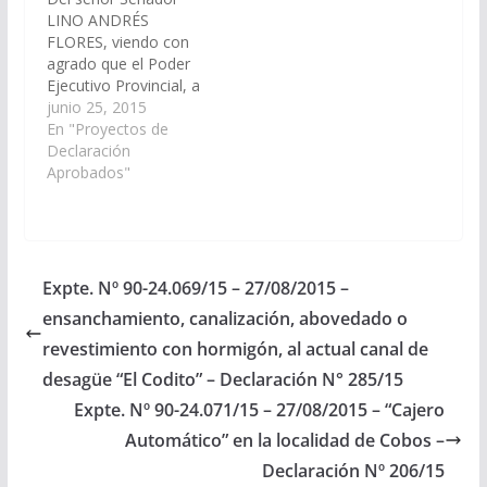
LINO ANDRÉS
FLORES, viendo con
agrado que el Poder
Ejecutivo Provincial, a
través del Ministerio de
junio 25, 2015
Economía,
En "Proyectos de
infraestructura y
Declaración
Servicios Públicos,
Aprobados"
arbitre los
mecanismos
necesarios para el
cerramiento olímpico
del cercado perimetral
Expte. Nº 90-24.069/15 – 27/08/2015 –
de la Escuela N° 4365,
ensanchamiento, canalización, abovedado o
del Paraje de Lizoite,
del Municipio de Santa
revestimiento con hormigón, al actual canal de
Victoria Oeste.…
desagüe “El Codito” – Declaración N° 285/15
Expte. Nº 90-24.071/15 – 27/08/2015 – “Cajero
Automático” en la localidad de Cobos –
Declaración Nº 206/15