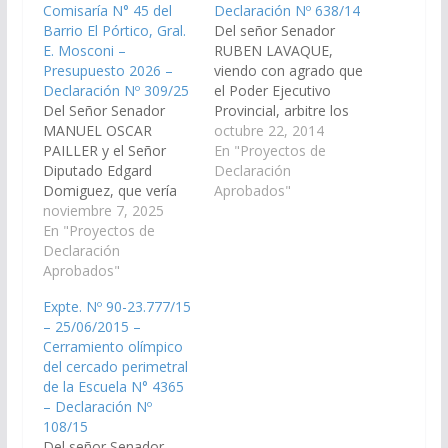
Comisaría N° 45 del
Declaración Nº 638/14
Barrio El Pórtico, Gral.
Del señor Senador
E. Mosconi –
RUBEN LAVAQUE,
Presupuesto 2026 –
viendo con agrado que
Declaración Nº 309/25
el Poder Ejecutivo
Del Señor Senador
Provincial, arbitre los
MANUEL OSCAR
medios para que se
octubre 22, 2014
PAILLER y el Señor
construya un cercado
En "Proyectos de
Diputado Edgard
perimetral en la
Declaración
Domiguez, que vería
escuela técnica Nº
Aprobados"
con agrado que el
noviembre 7, 2025
3131 "Juana Azurduy",
Poder Ejecutivo
En "Proyectos de
en la localidad de
Provincial, a través del
Declaración
General Güemes.
Ministerio que
Aprobados"
(Expte. Nº 90-
corresponda, disponga
23.322/14 - A la
Expte. Nº 90-23.777/15
las medidas necesarias
Comisión de Obras
– 25/06/2015 –
para incorporar en el
Públicas e Industria)
Cerramiento olímpico
Plan de Obras Públicas
Declaración…
del cercado perimetral
del Presupuesto Gral.
de la Escuela N° 4365
Ejercicio-2026, la
– Declaración Nº
refacción de celdas y
108/15
tapiado perimetral…
Del señor Senador