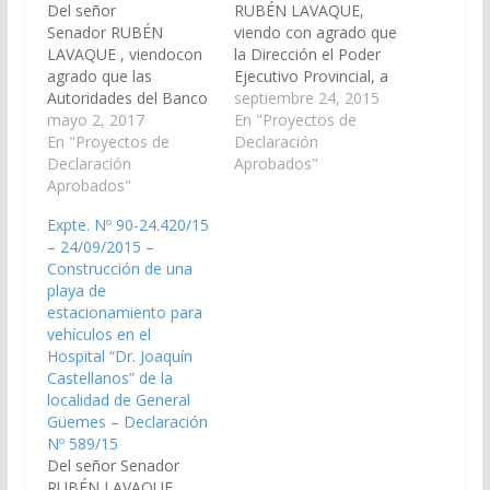
Del señor
RUBÉN LAVAQUE,
Senador RUBÉN
viendo con agrado que
LAVAQUE , viendocon
la Dirección el Poder
agrado que las
Ejecutivo Provincial, a
Autoridades del Banco
través de la Secretaria
septiembre 24, 2015
Macro S.A. en
mayo 2, 2017
de Obras Publicas del
En "Proyectos de
articulación con el
En "Proyectos de
Ministerio de
Declaración
Poder Ejecutivo
Declaración
Economía,
Aprobados"
Provincial, a través del
Aprobados"
Infraestructura y
Ministerio de Salud y el
Servicios Públicos,
Expte. Nº 90-24.420/15
Municipio de General
arbitren las medios
– 24/09/2015 –
Güemes, arbitren las
necesarios a fin de que
Construcción de una
medidas que resulten
se incluya en el
playa de
necesarias a los fines
Presupuesto General
estacionamiento para
que se proceda a
de la Provincia año
vehículos en el
instalar un cajero
2016,…
Hospital “Dr. Joaquín
automático de…
Castellanos” de la
localidad de General
Güemes – Declaración
Nº 589/15
Del señor Senador
RUBÉN LAVAQUE,