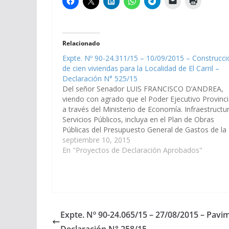
Relacionado
Expte. Nº 90-24.311/15 – 10/09/2015 – Construcci
de cien viviendas para la Localidad de El Carril –
Declaración N° 525/15
Del señor Senador LUIS FRANCISCO D’ANDREA,
viendo con agrado que el Poder Ejecutivo Provinci
a través del Ministerio de Economía. Infraestructu
Servicios Públicos, incluya en el Plan de Obras
Públicas del Presupuesto General de Gastos de la
Provincia, Ejercicio 2016, la construcción de cien
septiembre 10, 2015
viviendas para la Localidad de…
En "Proyectos de Declaración Aprobados"
Expte. Nº 90-24.065/15 – 27/08/2015 – Pavi
Declaración N° 258/15