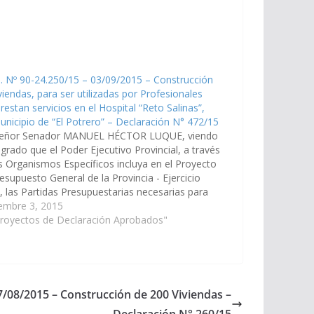
. Nº 90-24.250/15 – 03/09/2015 – Construcción
viendas, para ser utilizadas por Profesionales
restan servicios en el Hospital “Reto Salinas”,
unicipio de “El Potrero” – Declaración N° 472/15
señor Senador MANUEL HÉCTOR LUQUE, viendo
grado que el Poder Ejecutivo Provincial, a través
s Organismos Específicos incluya en el Proyecto
esupuesto General de la Provincia - Ejercicio
, las Partidas Presupuestarias necesarias para
e proceda a la Construcción de Viviendas, para
embre 3, 2015
tilizadas por…
Proyectos de Declaración Aprobados"
7/08/2015 – Construcción de 200 Viviendas –
Declaración N° 260/15