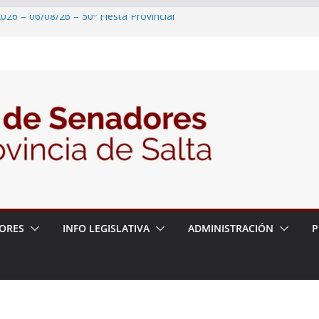
026 – 06/08/26 – 50º Fiesta Provincial
2026 – 06/08/26 – Primera Edición de
ción Secundaria, Puente de Unión
026 – 06/08/26 – Presentación del libro
ada del Dr. Víctor Alfredo Frías
026 – 06/08/26 – 82° Edición de la Expo
2026 – 06/08/26 – “Historia y memoria
ritorio del pueblo Kolla en el municipio de
ORES
INFO LEGISLATIVA
ADMINISTRACIÓN
P