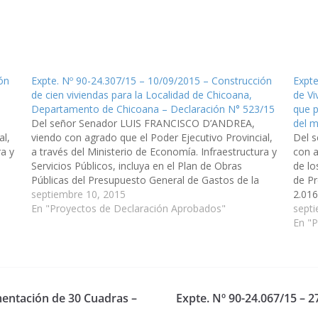
ón
Expte. Nº 90-24.307/15 – 10/09/2015 – Construcción
Expte
de cien viviendas para la Localidad de Chicoana,
de Vi
Departamento de Chicoana – Declaración N° 523/15
que p
Del señor Senador LUIS FRANCISCO D’ANDREA,
del m
al,
viendo con agrado que el Poder Ejecutivo Provincial,
Del 
ra y
a través del Ministerio de Economía. Infraestructura y
con a
Servicios Públicos, incluya en el Plan de Obras
de lo
Públicas del Presupuesto General de Gastos de la
de Pr
Provincia, Ejercicio 2016, la construcción de cien
septiembre 10, 2015
2.016
viviendas para la Localidad de…
En "Proyectos de Declaración Aprobados"
que s
septi
ser u
En "
mentación de 30 Cuadras –
Expte. Nº 90-24.067/15 – 2