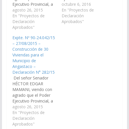
Ejecutivo Provincial, a
través del Instituto
octubre 6, 2016
través del Ministerio
agosto 26, 2015
Provincial de la
En "Proyectos de
que corresponda
En "Proyectos de
Vivienda (I.P.V.) incluya
Declaración
incluya en Ley de
Declaración
en Ley de Presupuesto
Aprobados"
Presupuesto 2.016 la
Aprobados"
2.017 la construcción
construcción de 20
de 50 (Cincuenta)
Expte. Nº 90-24.042/15
Viviendas para el
Viviendas para el
– 27/08/2015 –
Paraje Corralito,
Municipio de Animaná,
Construcción de 30
Municipio Animana,
Departamento San
Viviendas para el
Departamento San
Carlos. (Expte. Nº 90-
Municipio de
Carlos (Expte. Nº 90-
25.477/16 – A la
Angastaco –
24.041/15 – A la
Comisión…
Declaración N° 282/15
Comisión de Obras…
Del señor Senador
HÉCTOR EDGAR
MAMANI, viendo con
agrado que el Poder
Ejecutivo Provincial, a
través del Ministerio
agosto 26, 2015
que corresponda
En "Proyectos de
incluya en Ley de
Declaración
Presupuesto 2.016 la
Aprobados"