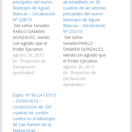
principales del nuevo
alcantarillado en 30
Municipio de Aguas
cuadras de las arterias
Blancas – Declaración
principales del nuevo
N° 228/15
Municipio de Aguas
Del señor Senador
Blancas – Declaración
PABLO DAMIÁN
N° 232/15
GONZALEZ, viendo
Del señor
con agrado que el
SenadorPABLO
Poder Ejecutivo
DAMIÁN GONZALEZ,
Provincial, incluya en el
agosto 26, 2015
viendocon agrado que
Proyecto de
En "Proyectos de
el Poder Ejecutivo
Presupuesto General
Declaración
Provincial, incluya en el
agosto 26, 2015
de la Provincia -
Aprobados"
Proyecto de
En "Proyectos de
Ejercicio 2.016, las
Presupuesto General
Declaración
Partidas
de la Provincia -
Aprobados"
Presupuestarias
Ejercicio 2.016, las
Expte. Nº 90-24.137/15
necesarias para la
Partidas
– 03/09/2015 –
Pavimentación de 30
Presupuestarias
construcción de 100
cuadras en las arterias
necesarias para la
cuadras de cordón
principales del nuevo
construcción de
cuneta en el Municipio
Municipio de Aguas
desagüe y
de San Ramón de la
Blancas en el
alcantarillado en 30
Nueva Oran –
Departamento…
cuadras de las arterias