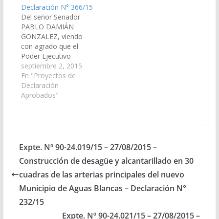
Declaración N° 366/15
principales del nuevo
Del señor Senador
Municipio de Aguas
PABLO DAMIÁN
Blancas en…
GONZALEZ, viendo
con agrado que el
Poder Ejecutivo
Provincial, incluya en el
septiembre 2, 2015
Proyecto de
En "Proyectos de
Presupuesto General
Declaración
de la Provincia -
Aprobados"
Ejercicio 2.016, las
Partidas
Presupuestarias
necesarias para la
construcción de 100
Expte. Nº 90-24.019/15 – 27/08/2015 –
cuadras de cordón
Construcción de desagüe y alcantarillado en 30
cuneta en el Municipio
de San Ramón de la
cuadras de las arterias principales del nuevo
Nueva Oran…
Municipio de Aguas Blancas – Declaración N°
232/15
Expte. Nº 90-24.021/15 – 27/08/2015 –