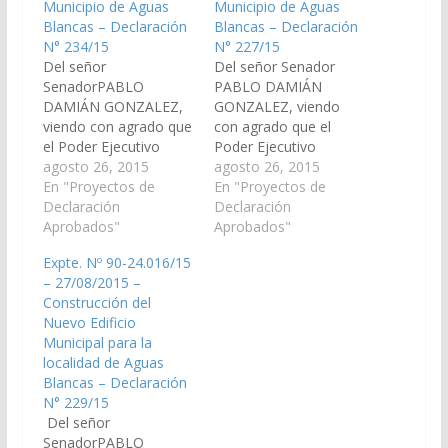
Municipio de Aguas
Municipio de Aguas
Blancas – Declaración
Blancas – Declaración
N° 234/15
N° 227/15
Del señor
Del señor Senador
SenadorPABLO
PABLO DAMIÁN
DAMIÁN GONZALEZ,
GONZALEZ, viendo
viendo con agrado que
con agrado que el
el Poder Ejecutivo
Poder Ejecutivo
Provincial, incluya en el
agosto 26, 2015
Provincial, incluya en el
agosto 26, 2015
Proyecto de
En "Proyectos de
Proyecto de
En "Proyectos de
Presupuesto General
Declaración
Presupuesto General
Declaración
de la Provincia -
Aprobados"
de la Provincia -
Aprobados"
Ejercicio 2.016, las
Ejercicio 2.016, las
Expte. Nº 90-24.016/15
Partidas
Partidas
– 27/08/2015 –
Presupuestarias
Presupuestarias
Construcción del
necesarias para la
necesarias para la
Nuevo Edificio
construcción de la
construcción de la
Municipal para la
Casa Municipal de la
Casa municipal de
localidad de Aguas
Cultura del nuevo
Turismo en el nuevo
Blancas – Declaración
Municipio de Aguas
Municipio de Aguas
N° 229/15
Blancas en el
Blancas en el
Del señor
Departamento Oran…
Departamento…
SenadorPABLO