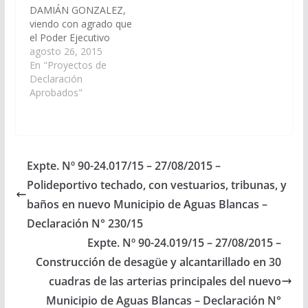
DAMIÁN GONZALEZ,
viendo con agrado que
el Poder Ejecutivo
Provincial, incluya en el
agosto 26, 2015
Proyecto de
En "Proyectos de
Presupuesto General
Declaración
de la Provincia -
Aprobados"
Ejercicio 2.016, las
Partidas
Presupuestarias
necesarias para
Construcción del
Expte. Nº 90-24.017/15 – 27/08/2015 –
Nuevo Edificio
Polideportivo techado, con vestuarios, tribunas, y
Municipal para la
localidad de Aguas
baños en nuevo Municipio de Aguas Blancas –
Blancas en el
Declaración N° 230/15
Departamento Oran.
Expte. Nº 90-24.019/15 – 27/08/2015 –
(Expte. Nº 90-
24.016/15 – A…
Construcción de desagüe y alcantarillado en 30
cuadras de las arterias principales del nuevo
Municipio de Aguas Blancas – Declaración N°