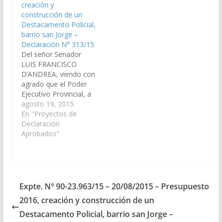
creación y
incluya en el Plan de
General de la Provincia
construcción de un
Obras del Presupuesto
Ejercicio 2015,…
Destacamento Policial,
General de la Provincia
barrio san Jorge –
Ejercicio 2015,…
Declaración N° 313/15
Del señor Senador
LUIS FRANCISCO
D’ANDREA, viendo con
agrado que el Poder
Ejecutivo Provincial, a
través del Ministerio de
agosto 19, 2015
Seguridad y del
En "Proyectos de
Ministerio de
Declaración
Economía.
Aprobados"
Infraestructura y
Servicios Públicos,
arbitre los medios
necesarios para que se
incluya en el Plan de
Expte. Nº 90-23.963/15 – 20/08/2015 – Presupuesto
Obras del Presupuesto
2016, creación y construcción de un
General de la Provincia
Ejercicio 2016.…
Destacamento Policial, barrio san Jorge –