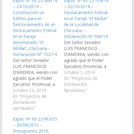
Expte. Nº 90-23.368/14
Expte. Nº 90-23.174/14
– 23/10/2014 –
– 02/10/2014 –
Construcción un
Destacamento Policial
Edificio para el
en el Paraje “El Mollar”
funcionamiento de un
de la Localidad de
Destacamento Policial
Chicoana –
en el Paraje
Declaración Nº 588/14
denominado “El
Del Señor Senador
Mollar”, Chicoana –
LUIS FRANCISCO
Declaración N° 722/14
D’ANDREA, viendo con
Del señor Senador
agrado que el Poder
LUIS FRANCISCO
Ejecutivo Provincial, a
D’ANDREA, viendo con
través del Ministerio de
octubre 1, 2014
agrado que el Poder
Seguridad y del
En "Proyectos de
Ejecutivo Provincial, a
Ministerio de
Declaración
través del Ministerio de
octubre 23, 2014
Economía,
Aprobados"
Seguridad y del
En "Proyectos de
Infraestructura y
Ministerio de
Declaración
Servicios Públicos,
Economía,
Aprobados"
instrumente los
Infraestructura y
mecanismos
Expte. Nº 90-23.963/15
Servicios Públicos,
necesarios para que se
– 20/08/2015 –
arbitre los medios
incluya en el Plan de
Presupuesto 2016,
necesarios para que se
Obras del Presupuesto