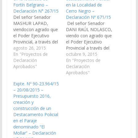
Fortín Belgrano –
en la Localidad de
Declaración N° 267/15
Cerro Negro –
Del señor Senador
Declaración Nº 671/15
MASHUR LAPAD,
Del señor Senador
viendocon agrado que
DANI RAÚL NOLASCO,
el Poder Ejecutivo
viendo con agrado que
Provincial, a través del
el Poder Ejecutivo
Ministerio de
agosto 26, 2015
Provincial a través del
Economía,
En "Proyectos de
Ministerio de
octubre 9, 2015
Infraestructura y
Declaración
Economía,
En "Proyectos de
Servicios Públicos,
Aprobados"
Infraestructura y
Declaración
Ministerio de
Servicios Públicos,
Aprobados"
Seguridad y Jefatura de
Ministerio de
Expte. Nº 90-23.964/15
Policía de la Provincia,
Seguridad y Jefatura de
– 20/08/2015 –
arbitren las medidas
la Policía de Salta,
Presupuesto 2016,
necesarias a los fines
arbitren las medidas
creación y
que se incorpore en el
necesarias a los fines
construcción de un
Plan de Obras Públicas
de incorporar en el
Destacamento Policial
del Presupuesto…
Plan de Obras Publicas
en el Paraje
del Presupuesto…
denominado “El
Mollar” – Declaración