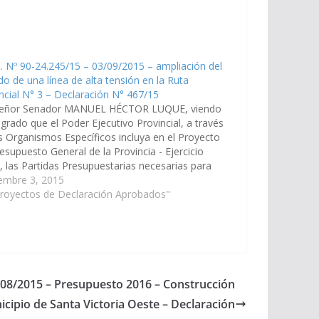
. Nº 90-24.245/15 – 03/09/2015 – ampliación del
do de una línea de alta tensión en la Ruta
ncial N° 3 – Declaración N° 467/15
señor Senador MANUEL HÉCTOR LUQUE, viendo
grado que el Poder Ejecutivo Provincial, a través
s Organismos Específicos incluya en el Proyecto
esupuesto General de la Provincia - Ejercicio
, las Partidas Presupuestarias necesarias para
e proceda a la ampliación del tendido de una
embre 3, 2015
 de…
Proyectos de Declaración Aprobados"
3/08/2015 – Presupuesto 2016 – Construcción
icipio de Santa Victoria Oeste – Declaración