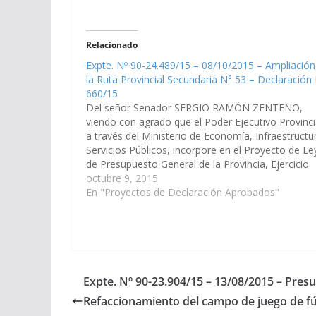
Relacionado
Expte. Nº 90-24.489/15 – 08/10/2015 – Ampliación
la Ruta Provincial Secundaria N° 53 – Declaración
660/15
Del señor Senador SERGIO RAMÓN ZENTENO,
viendo con agrado que el Poder Ejecutivo Provinci
a través del Ministerio de Economía, Infraestructu
Servicios Públicos, incorpore en el Proyecto de Le
de Presupuesto General de la Provincia, Ejercicio
2016, las partidas necesarias para la ampliación de
octubre 9, 2015
Ruta Provincial Secundaria N°…
En "Proyectos de Declaración Aprobados"
Expte. Nº 90-23.904/15 – 13/08/2015 – Pres
Refaccionamiento del campo de juego de fú