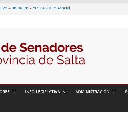
026 – 06/08/26 – 50º Fiesta Provincial
2026 – 06/08/26 – Primera Edición de
ción Secundaria, Puente de Unión
026 – 06/08/26 – Presentación del libro
ada del Dr. Víctor Alfredo Frías
026 – 06/08/26 – 82° Edición de la Expo
2026 – 06/08/26 – “Historia y memoria
ritorio del pueblo Kolla en el municipio de
ORES
INFO LEGISLATIVA
ADMINISTRACIÓN
P