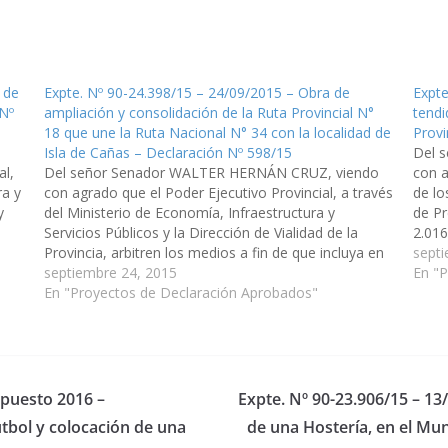
 de
Expte. Nº 90-24.398/15 – 24/09/2015 – Obra de
Expte
 Nº
ampliación y consolidación de la Ruta Provincial N°
tendi
18 que une la Ruta Nacional N° 34 con la localidad de
Provi
Isla de Cañas – Declaración Nº 598/15
Del 
al,
Del señor Senador WALTER HERNÁN CRUZ, viendo
con a
ra y
con agrado que el Poder Ejecutivo Provincial, a través
de lo
y
del Ministerio de Economía, Infraestructura y
de Pr
Servicios Públicos y la Dirección de Vialidad de la
2.016
 la
Provincia, arbitren los medios a fin de que incluya en
que s
septi
le Presupuesto General de la Provincia, Ejercicio
septiembre 24, 2015
línea
En "
2016, la…
En "Proyectos de Declaración Aprobados"
upuesto 2016 –
Expte. Nº 90-23.906/15 – 1
tbol y colocación de una
de una Hostería, en el Mun