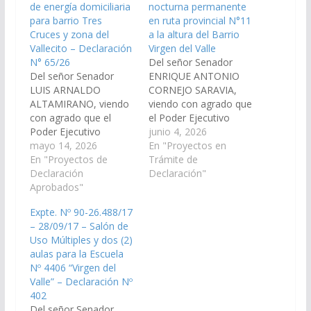
de energía domiciliaria
nocturna permanente
para barrio Tres
en ruta provincial N°11
Cruces y zona del
a la altura del Barrio
Vallecito – Declaración
Virgen del Valle
N° 65/26
Del señor Senador
Del señor Senador
ENRIQUE ANTONIO
LUIS ARNALDO
CORNEJO SARAVIA,
ALTAMIRANO, viendo
viendo con agrado que
con agrado que el
el Poder Ejecutivo
Poder Ejecutivo
Provincial, a través del
junio 4, 2026
Provincial, a través del
mayo 14, 2026
Ministerio de
En "Proyectos en
Ente Regulador de los
En "Proyectos de
Seguridad y Justicia,
Trámite de
Servicios Públicos
Declaración
implemente una vigilia
Declaración"
(ENRESP) realice las
Aprobados"
nocturna permanente
gestiones y reclamos
en ruta provincial N°11
Expte. Nº 90-26.488/17
necesarios para que la
a la altura del Barrio
– 28/09/17 – Salón de
empresa proveedora
Virgen del Valle,
Uso Múltiples y dos (2)
de energía eléctrica
Betania, municipio
aulas para la Escuela
EDESA S.A. complete
Campo Santo. (Expte.
Nº 4406 “Virgen del
las acometidas para la
Nº 90-34.361/2026, a
Valle” – Declaración Nº
provisión de energía
la Comisión…
402
domiciliaria,
Del señor Senador