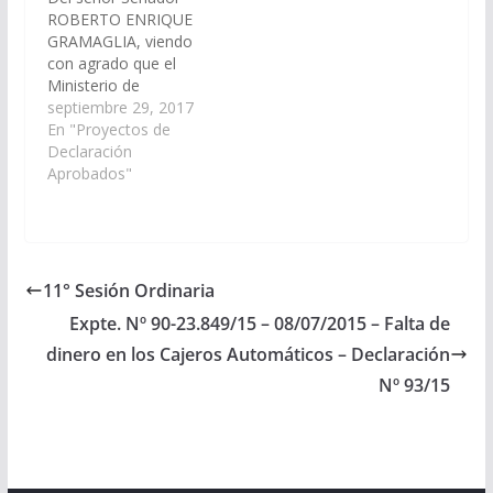
pendientes…
ROBERTO ENRIQUE
GRAMAGLIA, viendo
con agrado que el
Ministerio de
Educación, Ciencia y
septiembre 29, 2017
Tecnología, a través
En "Proyectos de
del área
Declaración
correspondiente,
Aprobados"
proyecte y construya
un Salón de Uso
Múltiples y dos (2)
aulas para la Escuela
Nº 4406 “Virgen del
11° Sesión Ordinaria
Valle” de la localidad de
Expte. Nº 90-23.849/15 – 08/07/2015 – Falta de
Lumbreras, jurisdicción
Municipio Rio…
dinero en los Cajeros Automáticos – Declaración
Nº 93/15