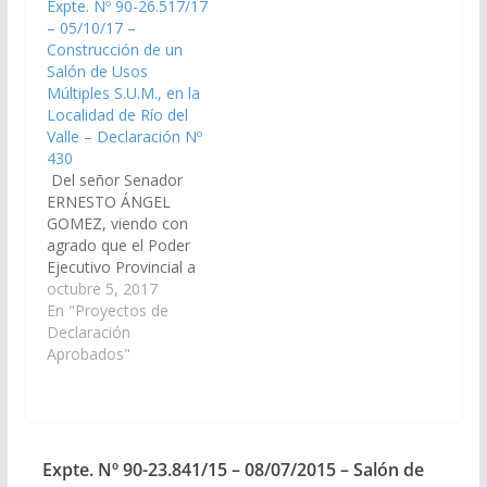
Expte. Nº 90-26.517/17
construcción de un
de la Provincia del año
– 05/10/17 –
Salón de Usos
2.016, la construcción
Construcción de un
Múltiples S.U.M., en la
de un Salón de Usos
Salón de Usos
Localidad de Piquete
Múltiples (S.U.M.), en…
Múltiples S.U.M., en la
Cabado, Jurisdicción
Localidad de Río del
Municipio de…
Valle – Declaración Nº
430
Del señor Senador
ERNESTO ÁNGEL
GOMEZ, viendo con
agrado que el Poder
Ejecutivo Provincial a
través del Ministerio de
octubre 5, 2017
Infraestructura, Tierra
En "Proyectos de
y Vivienda, incluya en el
Declaración
Presupuesto General
Aprobados"
de Obras, año 2.018, la
construcción de un
Salón de Usos
Múltiples S.U.M., en la
Localidad de Río del
Expte. Nº 90-23.841/15 – 08/07/2015 – Salón de
Valle, Jurisdicción