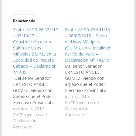
Relacionado
Expte. Nº 90-26.522/17
Expte. Nº 90-23.841/15
– 05/10/17 –
– 08/07/2015 – Salón
Construcción de un
de Usos Múltiples
Salón de Usos
(S.U.M.), en la localidad
Múltiples S.U.M., en la
de Río del Valle –
Localidad de Piquete
Declaración N° 143/15
Cabado – Declaración
Del señor Senador
Nº 435
ERNESTO ÁNGEL
Del señor Senador
GOMEZ, viendo con
ERNESTO ÁNGEL
agrado que el Poder
GOMEZ, viendo con
Ejecutivo Provincial a
agrado que el Poder
través del Ministerio de
julio 8, 2015
Ejecutivo Provincial a
Economía,
En "Proyectos de
través del Ministerio de
octubre 5, 2017
Infraestructura y
Declaración
Infraestructura, Tierra
En "Proyectos de
Servicios Públicos,
Aprobados"
y Vivienda, incluya en el
Declaración
incluya en el Plan de
Presupuesto General
Aprobados"
Trabajos Públicos del
de Obras, año 2.018, la
Presupuesto General